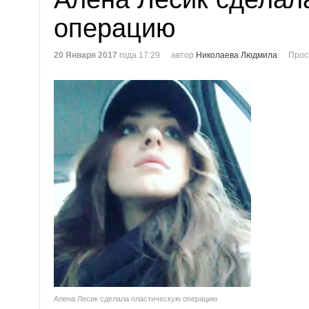
операцию
20 Января 2017
года 17:29
автор
Николаева Людмила
Прос
Алена Лесик сделала пластическую операцию