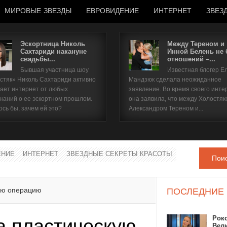
МИРОВЫЕ ЗВЕЗДЫ
ЕВРОВИДЕНИЕ
ИНТЕРНЕТ
ЗВЕЗ
Эскортница Николь
Между Тереном и
Сахтариди накануне
Инной Белень не
свадьбы...
отношений –...
Имя пользователя
Бывшая участница шоу
Известная блогер Е
стяк» Николь Сахтариди активно
Мандзюк сделала неожиданное
Пароль
ает интернет от любых
заявление. Во время своего инте
наний о ее эскортном прошлом.
она заявила, что между Холостяк
ось бы, зачем ей это?
Александром Тереном и...
запомнить
ЕНИЕ
ИНТЕРНЕТ
ЗВЕЗДНЫЕ СЕКРЕТЫ КРАСОТЫ
Пои
Забыли пароль?
Забыли имя пользователя?
ую операцию
ПОСЛЕДНИЕ
Рок
а пластическую
Вел