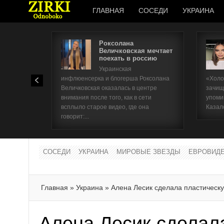
ГЛАВНАЯ
СОСЕДИ
УКРАИНА
Роксолана
Величковская мечтает
поехать в россию
Украинская
инфлюенсерка и блогерша Роксолана
«Холо
Величковская оказалась в центре
зачищ
внимания после того, как в сети
упоми
всплыло старое видео, где она
Казал
говорит:...
СОСЕДИ
УКРАИНА
МИРОВЫЕ ЗВЕЗДЫ
ЕВРОВИД
Главная
»
Украина
»
Алена Лесик сделала пластическ
Алена Лесик сделал