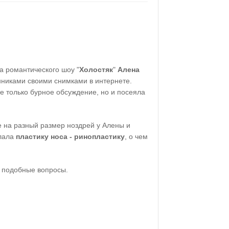
а романтического шоу "
Холостяк
"
Алена
нниками своими снимками в интернете.
е только бурное обсуждение, но и посеяла
 на разный размер ноздрей у Алены и
елала
пластику носа - ринопластику
, о чем
ь подобные вопросы.