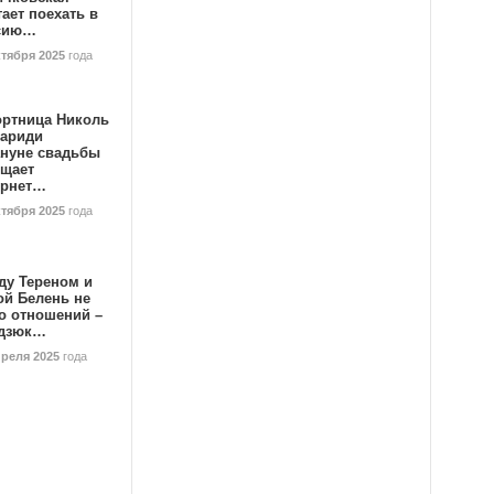
ает поехать в
сию…
ктября 2025
года
ортница Николь
тариди
ануне свадьбы
ищает
ернет…
ктября 2025
года
ду Тереном и
ой Белень не
о отношений –
дзюк…
преля 2025
года