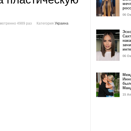
мечт
рос
06 О
мотренно 4989 раз
Категория
Украина
Эск
Сах
нак
зач
инт
06 О
Меж
Инн
был
Ман
15 А