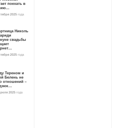
ает поехать в
сию…
ктября 2025
года
ортница Николь
тариди
ануне свадьбы
ищает
ернет…
ктября 2025
года
ду Тереном и
ой Белень не
о отношений –
дзюк…
преля 2025
года