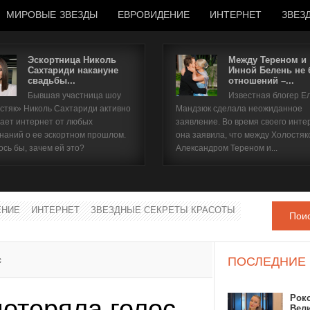
МИРОВЫЕ ЗВЕЗДЫ
ЕВРОВИДЕНИЕ
ИНТЕРНЕТ
ЗВЕЗ
Эскортница Николь
Между Тереном и
Сахтариди накануне
Инной Белень не
свадьбы...
отношений –...
Имя пользователя
Бывшая участница шоу
Известная блогер Е
стяк» Николь Сахтариди активно
Мандзюк сделала неожиданное
Пароль
ает интернет от любых
заявление. Во время своего инте
наний о ее эскортном прошлом.
она заявила, что между Холостяк
ось бы, зачем ей это?
Александром Тереном и...
запомнить
ЕНИЕ
ИНТЕРНЕТ
ЗВЕЗДНЫЕ СЕКРЕТЫ КРАСОТЫ
Пои
Забыли пароль?
Забыли имя пользователя?
с
ПОСЛЕДНИЕ
Рок
потеряла голос
Вел