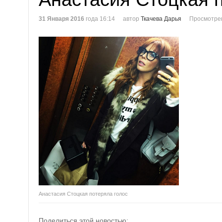
31 Января 2016
года 16:14
автор
Ткачева Дарья
Просмотре
Анастасия Стоцкая потеряла голос
Поделиться этой новостью: