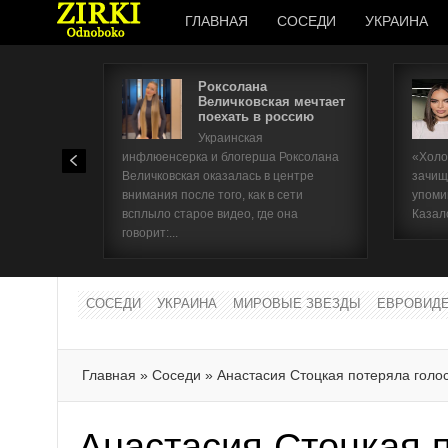
ГЛАВНАЯ
СОСЕДИ
УКРАИНА
Роксолана
Величковская мечтает
поехать в россию
Украинская
инфлюенсерка и блогерша Роксолана
«Холо
Величковская оказалась в центре
зачищ
внимания после того, как в сети
упоми
всплыло старое видео, где она
Казал
говорит:...
СОСЕДИ
УКРАИНА
МИРОВЫЕ ЗВЕЗДЫ
ЕВРОВИД
Главная
»
Соседи
»
Анастасия Стоцкая потеряла голо
Анастасия Стоцкая 