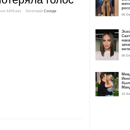
мечт
рос
нно 4409 раз
Категория
Соседи
06 О
Эск
Сах
нак
зач
инт
06 О
Меж
Инн
был
Ман
15 А