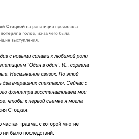
ей Стоцкой
на репетиции произошла
а
потеряла голос
, из-за чего была
йшие выступления.
див с новыми силами к любимой роли
петициям "Один в один". И... сорвала
вые. Несмыкание связок. По этой
ь два вчерашних спектакля. Сейчас с
ого фониатра восстанавливаем мои
ное, чтобы к первой съемке я могла
сия Стоцкая.
о частая травма, с которой многие
о ни было последствий.