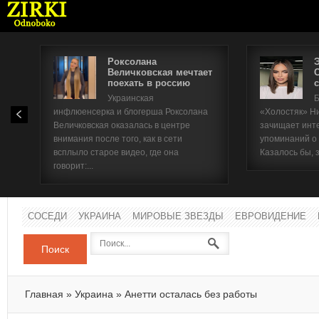
Роксолана
Величковская мечтает
поехать в россию
с
Имя п
Украинская
Б
инфлюенсерка и блогерша Роксолана
«Холостяк» Н
Паро
Величковская оказалась в центре
зачищает инт
внимания после того, как в сети
упоминаний о
всплыло старое видео, где она
Казалось бы, 
говорит:...
СОСЕДИ
УКРАИНА
МИРОВЫЕ ЗВЕЗДЫ
ЕВРОВИДЕНИЕ
Поиск
Главная
»
Украина
»
Анетти осталась без работы