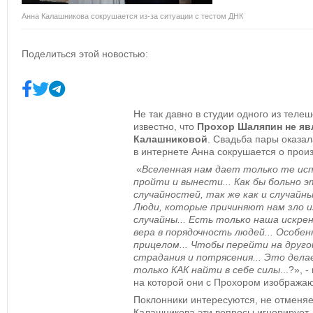
Анна Калашникова сокрушается из-за ситуации с тестом ДНК
Поделиться этой новостью:
Не так давно в студии одного из теле
известно, что
Прохор Шаляпин не яв
Калашниковой
. Свадьба пары оказал
в интернете Анна сокрушается о про
«
Вселенная нам дает только те ис
пройти и вынести... Как бы больно эт
случайностей, так же как и случайны
Люди, которые причиняют нам зло и
случайны... Есть только наша искре
вера в порядочность людей... Особен
прицелом... Чтобы перейти на друго
страдания и потрясения... Это делае
только КАК найти в себе силы
...?»,
на которой они с Прохором изображаю
Поклонники интересуются, не отменяе
Калашникова эти вопросы игнорирует.