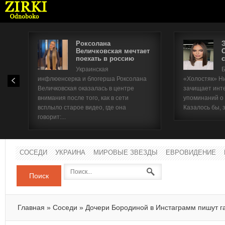
Роксолана
Величковская мечтает
поехать в россию
с
Имя п
Украинская
Б
инфлюенсерка и блогерша Роксолана
«Холостяк» Н
Паро
Величковская оказалась в центре
зачищает инт
внимания после того, как в сети
упоминаний о
всплыло старое видео, где она
Казалось бы, 
говорит:...
СОСЕДИ
УКРАИНА
МИРОВЫЕ ЗВЕЗДЫ
ЕВРОВИДЕНИЕ
Поиск
Главная
»
Соседи
»
Дочери Бородиной в Инстаграмм пишут г