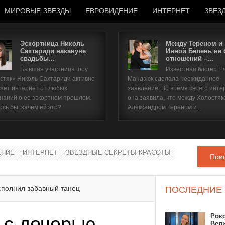
МИРОВЫЕ ЗВЕЗДЫ
ЕВРОВИДЕНИЕ
ИНТЕРНЕТ
ЗВЕЗ
Эскортница Николь
Между Тереном и
Сахтариди накануне
Инной Белень не
свадьбы...
отношений –...
Имя пользователя
Бывшая участница шоу
Известная блогер Е
стяк» Николь Сахтариди активно
Мандзюк сделала неожиданное
Пароль
ает интернет от любых
заявление. Во время своего инте
наний о ее эскортном прошлом.
она заявила, что между Холостяк
ось бы, зачем ей это?
Александром Тереном и...
запомнить
ЕНИЕ
ИНТЕРНЕТ
ЗВЕЗДНЫЕ СЕКРЕТЫ КРАСОТЫ
Пои
Забыли пароль?
Забыли имя пользователя?
сполнил забавный танец
ПОСЛЕДНИЕ
Рок
 с дочерью
Вел