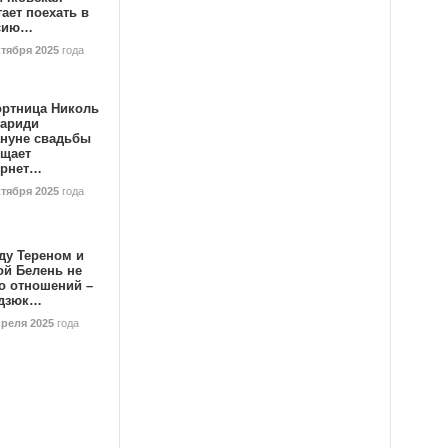
ает поехать в
сию…
ктября 2025
года
ортница Николь
тариди
ануне свадьбы
ищает
ернет…
ктября 2025
года
ду Тереном и
ой Белень не
о отношений –
дзюк…
преля 2025
года