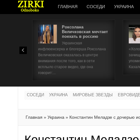
ГЛАВНАЯ
СОСЕДИ
УКРАИНА
Роксолана
Величковская мечтает
поехать в россию
Украинская
инфлюенсерка и блогерша Роксолана
«Холо
Величковская оказалась в центре
зачищ
внимания после того, как в сети
упоми
всплыло старое видео, где она
Казал
говорит:...
СОСЕДИ
УКРАИНА
МИРОВЫЕ ЗВЕЗДЫ
ЕВРОВИД
Главная
»
Украина
»
Константин Меладзе с дочерью и
Константин Меладзе