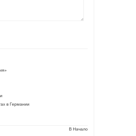
ия»
ии
тах в Германии
В Начало