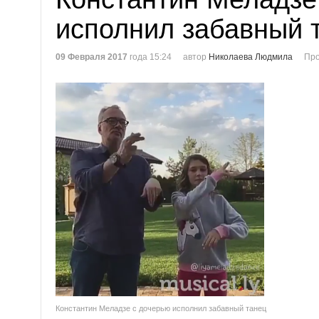
исполнил забавный 
09 Февраля 2017
года 15:24
автор
Николаева Людмила
Про
Константин Меладзе с дочерью исполнил забавный танец