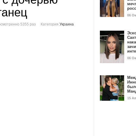
мечт
танец
рос
06 О
смотренно 5355 раз
Категория
Украина
Эск
Сах
нак
зач
инт
06 О
Меж
Инн
был
Ман
15 А