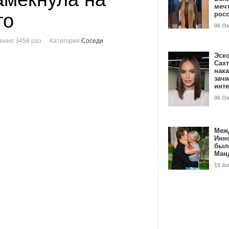
мечт
го
рос
06 О
енно 3458 раз
Категория
Соседи
Эск
Сах
нак
зач
инт
06 О
Меж
Инн
был
Ман
15 А