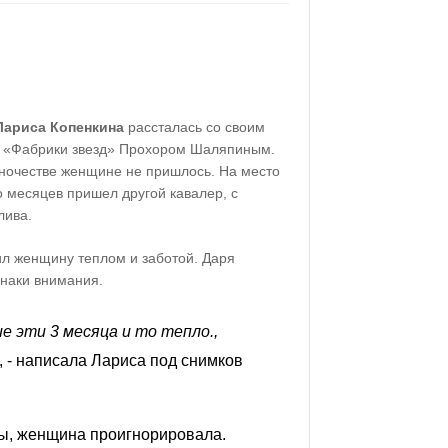
Лариса Копенкина
рассталась со своим
м «Фабрики звезд» Прохором Шаляпиным.
иночестве женщине не пришлось. На место
о месяцев пришел другой кавалер, с
лива.
л женщину теплом и заботой. Даря
знаки внимания.
е эти 3 месяца и то тепло.,
, - написала Лариса под снимков
ты, женщина проигнорировала.