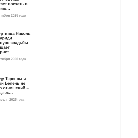
ает поехать в
сию…
ктября 2025
года
ортница Николь
тариди
ануне свадьбы
ищает
ернет…
ктября 2025
года
ду Тереном и
ой Белень не
о отношений –
дзюк…
преля 2025
года