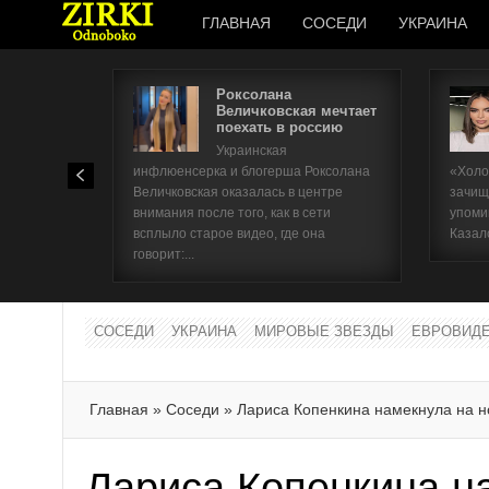
ГЛАВНАЯ
СОСЕДИ
УКРАИНА
Роксолана
Величковская мечтает
поехать в россию
Украинская
инфлюенсерка и блогерша Роксолана
«Холо
Величковская оказалась в центре
зачищ
внимания после того, как в сети
упоми
всплыло старое видео, где она
Казал
говорит:...
СОСЕДИ
УКРАИНА
МИРОВЫЕ ЗВЕЗДЫ
ЕВРОВИД
Главная
»
Соседи
»
Лариса Копенкина намекнула на н
Лариса Копенкина н