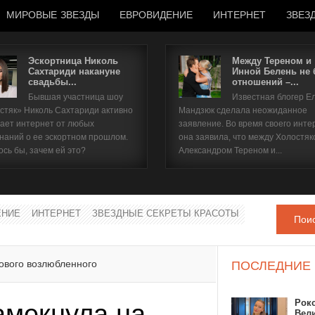
МИРОВЫЕ ЗВЕЗДЫ
ЕВРОВИДЕНИЕ
ИНТЕРНЕТ
ЗВЕЗ
Эскортница Николь
Между Тереном и
Сахтариди накануне
Инной Белень не
свадьбы...
отношений –...
Имя пользователя
Бывшая участница шоу
Известная блогер Е
стяк» Николь Сахтариди активно
Мандзюк сделала неожиданное
Пароль
ает интернет от любых
заявление. Во время своего инте
наний о ее эскортном прошлом.
она заявила, что между Холостяк
ось бы, зачем ей это?
Александром Тереном и...
запомнить
ЕНИЕ
ИНТЕРНЕТ
ЗВЕЗДНЫЕ СЕКРЕТЫ КРАСОТЫ
Пои
Забыли пароль?
Забыли имя пользователя?
ового возлюбленного
ПОСЛЕДНИЕ
Рок
амекнула на
Вел