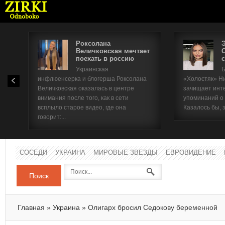
Роксолана
Величковская мечтает
поехать в россию
с
Имя п
Украинская
Б
инфлюенсерка и блогерша Роксолана
«Холостяк» Н
Паро
Величковская оказалась в центре
зачищает инт
внимания после того, как в сети
упоминаний о
всплыло старое видео, где она
Казалось бы, 
говорит:...
СОСЕДИ
УКРАИНА
МИРОВЫЕ ЗВЕЗДЫ
ЕВРОВИДЕНИЕ
Поиск
Главная
»
Украина
»
Олигарх бросил Седокову беременной