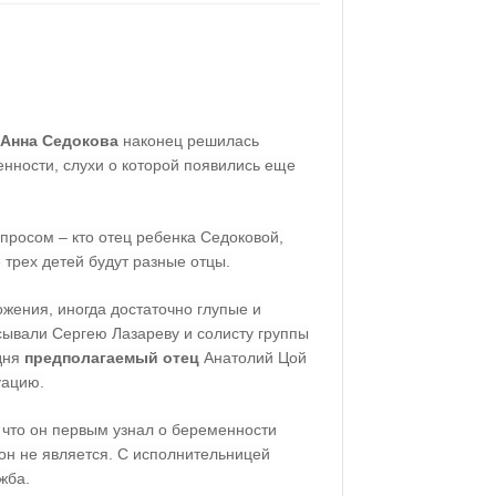
Анна Седокова
наконец решилась
нности, слухи о которой появились еще
просом – кто отец ребенка Седоковой,
 трех детей будут разные отцы.
жения, иногда достаточно глупые и
сывали Сергею Лазареву и солисту группы
дня
предполагаемый отец
Анатолий Цой
уацию.
, что он первым узнал о беременности
он не является. С исполнительницей
жба.