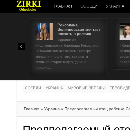
ГЛАВНАЯ
СОСЕДИ
УКРАИНА
Роксолана
Величковская мечтает
поехать в россию
Украинская
инфлюенсерка и блогерша Роксолана
«Холо
Величковская оказалась в центре
зачищ
внимания после того, как в сети
упоми
всплыло старое видео, где она
Казал
говорит:...
СОСЕДИ
УКРАИНА
МИРОВЫЕ ЗВЕЗДЫ
ЕВРОВИД
Главная
»
Украина
»
Предполагаемый отец ребенка Се
Предполагаемый оте