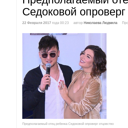
Седоковой опроверг
22 Февраля 2017
года 00:23
автор
Николаева Людмила
Про
Предполагаемый отец ребенка Седоковой опроверг отцовство