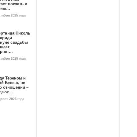
ает поехать в
сию…
ктября 2025
года
ортница Николь
тариди
ануне свадьбы
ищает
ернет…
ктября 2025
года
ду Тереном и
ой Белень не
о отношений –
дзюк…
преля 2025
года