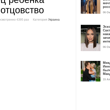
мечт
 отцовство
рос
06 О
смотренно 4395 раз
Категория
Украина
Эск
Сах
нак
зач
инт
06 О
Меж
Инн
был
Ман
15 А