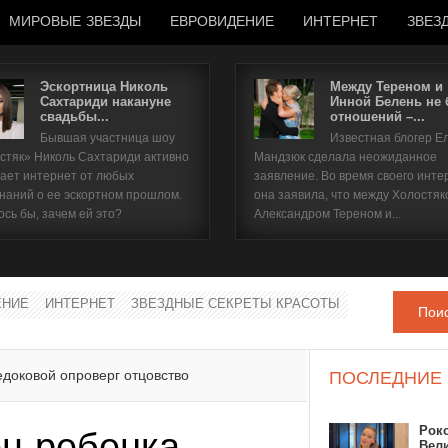
МИРОВЫЕ ЗВЕЗДЫ
ЕВРОВИДЕНИЕ
ИНТЕРНЕТ
ЗВЕЗ
Эскортница Николь
Между Тереном и
Сахтариди накануне
Инной Белень не
свадьбы...
отношений –...
Имя пользователя
Бывшая участница шоу
Известная блогер Е
стяк» Николь Сахтариди активно
Мандзюк сделала неожиданное
Пароль
ает интернет от любых
заявление. Во время своего инте
наний о ее эскортном прошлом.
она заявила, что между Холостяк
ось бы, зачем ей это?
Александром Тереном и...
запомнить
ЕНИЕ
ИНТЕРНЕТ
ЗВЕЗДНЫЕ СЕКРЕТЫ КРАСОТЫ
Пои
Забыли пароль?
Забыли имя пользователя?
доковой опроверг отцовство
ПОСЛЕДНИЕ
Рок
ц ребенка
Вел