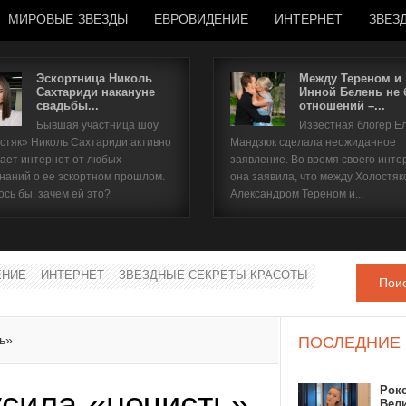
МИРОВЫЕ ЗВЕЗДЫ
ЕВРОВИДЕНИЕ
ИНТЕРНЕТ
ЗВЕЗ
Эскортница Николь
Между Тереном и
Сахтариди накануне
Инной Белень не
свадьбы...
отношений –...
Имя пользователя
Бывшая участница шоу
Известная блогер Е
стяк» Николь Сахтариди активно
Мандзюк сделала неожиданное
Пароль
ает интернет от любых
заявление. Во время своего инте
наний о ее эскортном прошлом.
она заявила, что между Холостяк
ось бы, зачем ей это?
Александром Тереном и...
запомнить
ЕНИЕ
ИНТЕРНЕТ
ЗВЕЗДНЫЕ СЕКРЕТЫ КРАСОТЫ
Пои
Забыли пароль?
Забыли имя пользователя?
ь»
ПОСЛЕДНИЕ
Рок
усила «нечисть»
Вел