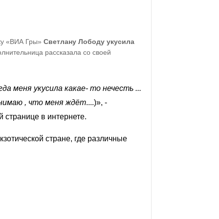
тку «ВИА Гры»
Светлану Лободу укусила
олнительница рассказала со своей
а меня укусила какае- то нечесть ...
онимаю , что меня ждёт
....)
», -
 странице в интернете.
кзотической стране, где различные