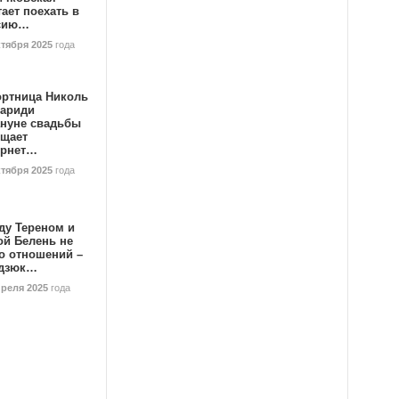
ает поехать в
сию…
ктября 2025
года
ортница Николь
тариди
ануне свадьбы
ищает
ернет…
ктября 2025
года
ду Тереном и
ой Белень не
о отношений –
дзюк…
преля 2025
года