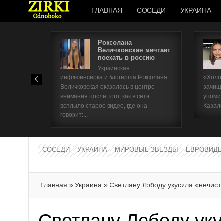
ГЛАВНАЯ
СОСЕДИ
УКРАИНА
Роксолана
Величковская мечтает
поехать в россию
Украинская
инфлюенсерка и блогерша Роксолана
«Холо
Величковская оказалась в центре
зачищ
внимания после того, как в сети
упоми
всплыло старое видео, где она
Казал
говорит:...
СОСЕДИ
УКРАИНА
МИРОВЫЕ ЗВЕЗДЫ
ЕВРОВИД
Главная
»
Украина
»
Светлану Лободу укусила «нечист
Светлану Лободу ук