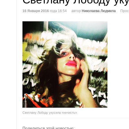
16 Января 2016
года 16:54
автор
Николаева Людмила
Прос
Светлану Лободу укусила «нечисть»
Поделиться этой новостью: