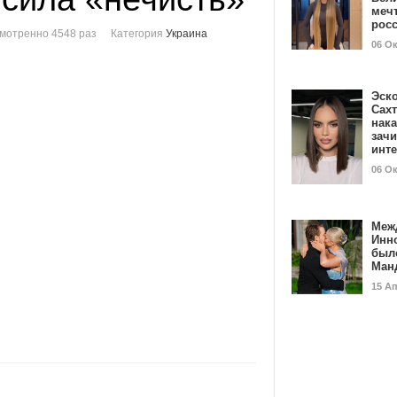
мечт
рос
мотренно 4548 раз
Категория
Украина
06 О
Эск
Сах
нак
зач
инт
06 О
Меж
Инн
был
Ман
15 А