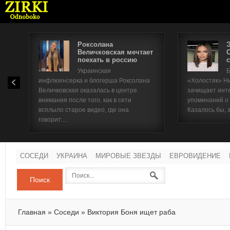
Роксолана
Величковская мечтает
поехать в россию
с
Имя п
Украинская
Б
инфлюенсерка и блогерша Роксолана
«Холостяк» Н
Паро
Величковская оказалась в центре
зачищает инт
внимания после того, как в сети
упоминаний о
всплыло старое видео, где она
Казалось бы, 
говорит:...
СОСЕДИ
УКРАИНА
МИРОВЫЕ ЗВЕЗДЫ
ЕВРОВИДЕНИЕ
Поиск
Главная
»
Соседи
»
Виктория Боня ищет раба