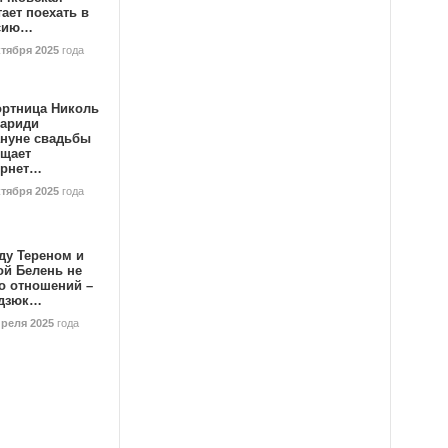
ает поехать в
сию…
ктября 2025
года
ортница Николь
тариди
ануне свадьбы
ищает
ернет…
ктября 2025
года
ду Тереном и
ой Белень не
о отношений –
дзюк…
преля 2025
года