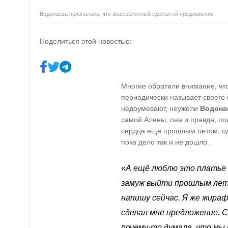
Водонаева призналась, что возлюбленный сделал ей предложение
Поделиться этой новостью:
Многие обратили внимание, чт
периодически называет своего
недоумевают, неужели
Водона
самой Алены, она и правда, по
сердца еще прошлым летом, од
пока дело так и не дошло.
«
А ещё люблю это платье 
замуж выйти прошлым лето
напишу сейчас. Я же жираф
сделал мне предложение. С 
почему-то думала, что мы 