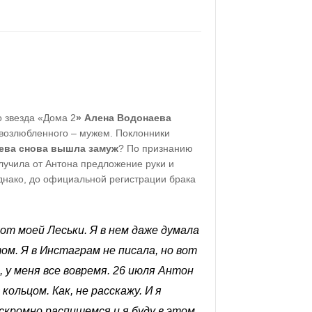
о звезда «Дома 2
» Алена Водонаева
 возлюбленного – мужем. Поклонники
ева снова вышла замуж
? По признанию
лучила от Антона предложение руки и
нако, до официальной регистрации брака
от моей Леськи
. Я в нем даже думала
м. Я в Инстаграм не писала, но вот
, у меня все вовремя. 26 июля Антон
кольцом. Как, не расскажу. И я
скромно распишемся и я буду в этом