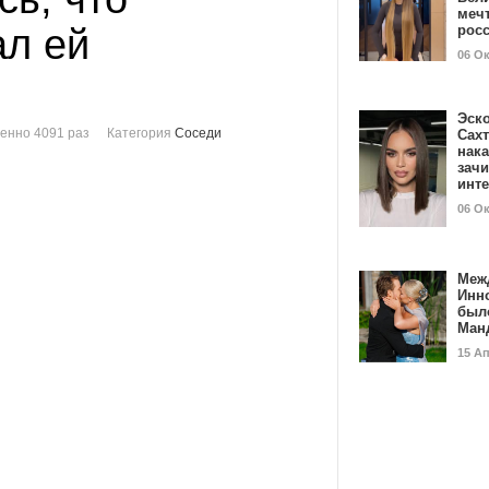
мечт
л ей
рос
06 О
Эск
енно 4091 раз
Категория
Соседи
Сах
нак
зач
инт
06 О
Меж
Инн
был
Ман
15 А