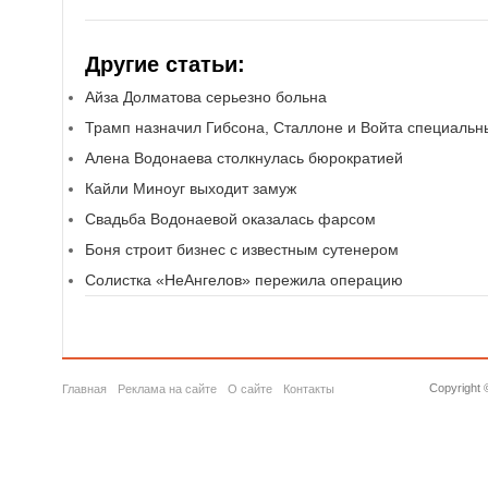
Другие статьи:
Айза Долматова серьезно больна
Трамп назначил Гибсона, Сталлоне и Войта специаль
Алена Водонаева столкнулась бюрократией
Кайли Миноуг выходит замуж
Свадьба Водонаевой оказалась фарсом
Боня строит бизнес с известным сутенером
Солистка «НеАнгелов» пережила операцию
Copyright 
Главная
Реклама на сайте
О сайте
Контакты