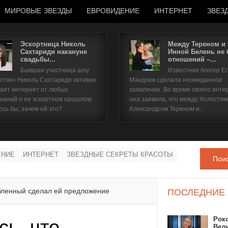
МИРОВЫЕ ЗВЕЗДЫ
ЕВРОВИДЕНИЕ
ИНТЕРНЕТ
ЗВЕЗ
Эскортница Николь
Между Тереном и
Сахтариди накануне
Инной Белень не
свадьбы...
отношений –...
Имя пользователя
Бывшая участница шоу
Известная блогер Е
стяк» Николь Сахтариди активно
Мандзюк сделала неожиданное
Пароль
ает интернет от любых
заявление. Во время своего инте
наний о ее эскортном прошлом.
она заявила, что между Холостяк
ось бы, зачем ей это?
Александром Тереном и...
запомнить
ЕНИЕ
ИНТЕРНЕТ
ЗВЕЗДНЫЕ СЕКРЕТЫ КРАСОТЫ
Пои
Забыли пароль?
Забыли имя пользователя?
бленный сделал ей предложение
ПОСЛЕДНИЕ
Рок
сь, что
Вел