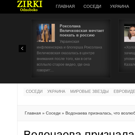
ГЛАВНАЯ
СОСЕДИ
УКРАИНА
Роксолана
Величковская мечтает
поехать в россию
Украинская
инфлюенсерка и блогерша Роксолана
«Холо
Величковская оказалась в центре
зачищ
внимания после того, как в сети
упоми
всплыло старое видео, где она
Казал
говорит:...
СОСЕДИ
УКРАИНА
МИРОВЫЕ ЗВЕЗДЫ
ЕВРОВИД
Главная
»
Соседи
»
Водонаева призналась, что возлю
Водонаева признала