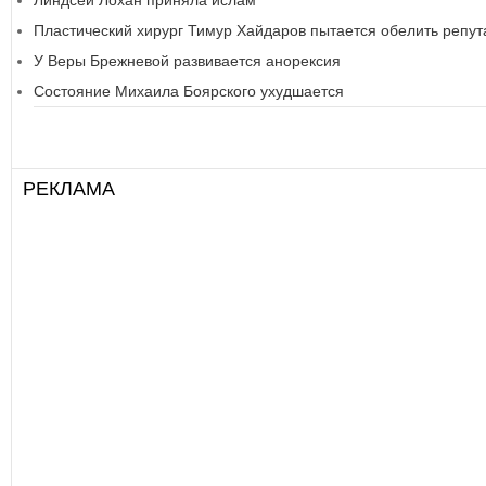
Линдсей Лохан приняла ислам
Пластический хирург Тимур Хайдаров пытается обелить репу
У Веры Брежневой развивается анорексия
Состояние Михаила Боярского ухудшается
РЕКЛАМА