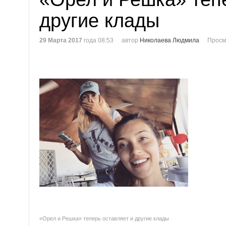
другие клады
29 Марта 2017
года 08:53
автор
Николаева Людмила
Просм
«Орел и Решка» теперь оставляет и другие клады