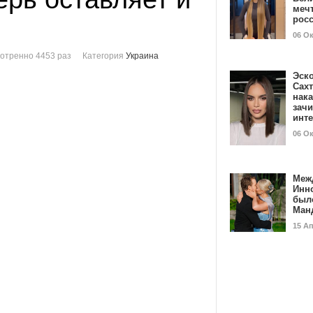
мечт
рос
06 О
отренно 4453 раз
Категория
Украина
Эск
Сах
нак
зач
инт
06 О
Меж
Инн
был
Ман
15 А