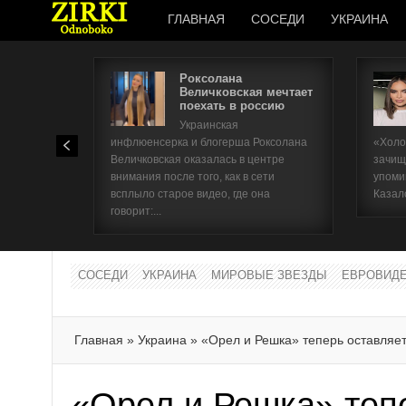
ГЛАВНАЯ
СОСЕДИ
УКРАИНА
Роксолана
Величковская мечтает
поехать в россию
Украинская
инфлюенсерка и блогерша Роксолана
«Холо
Величковская оказалась в центре
зачищ
внимания после того, как в сети
упоми
всплыло старое видео, где она
Казал
говорит:...
СОСЕДИ
УКРАИНА
МИРОВЫЕ ЗВЕЗДЫ
ЕВРОВИД
Главная
»
Украина
»
«Орел и Решка» теперь оставляет
«Орел и Решка» теп