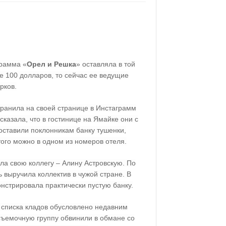
грамма «
Орел и Решка
» оставляла в той
е 100 долларов, то сейчас ее ведущие
рков.
анила на своей странице в Инстаграмм
сказала, что в гостинице на Ямайке они с
оставили поклонникам банку тушенки,
этого можно в одном из номеров отеля.
ла свою коллегу – Алину Астровскую. По
 выручила коллектив в чужой стране. В
нстрировала практически пустую банку.
 списка кладов обусловлено недавним
съемочную группу обвинили в обмане со