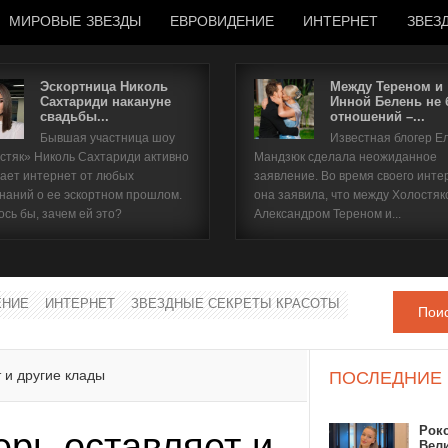
МИРОВЫЕ ЗВЕЗДЫ
ЕВРОВИДЕНИЕ
ИНТЕРНЕТ
ЗВЕЗ
Эскортница Николь
Между Тереном и
Сахтариди накануне
Инной Белень не
свадьбы...
отношений –...
Имя пользователя
Бывшая участница шоу
Известная блогер Е
стяк» Николь Сахтариди активно
Мандзюк сделала неожиданное
Пароль
ает интернет от любых
заявление. Во время своего инте
наний о ее эскортном прошлом.
она заявила, что между Холостяк
ось бы, зачем ей это?
Александром Тереном и...
запомнить
ЕНИЕ
ИНТЕРНЕТ
ЗВЕЗДНЫЕ СЕКРЕТЫ КРАСОТЫ
Пои
Забыли пароль?
Забыли имя пользователя?
 и другие клады
ПОСЛЕДНИЕ
Рок
ерь оставляет и
Вел