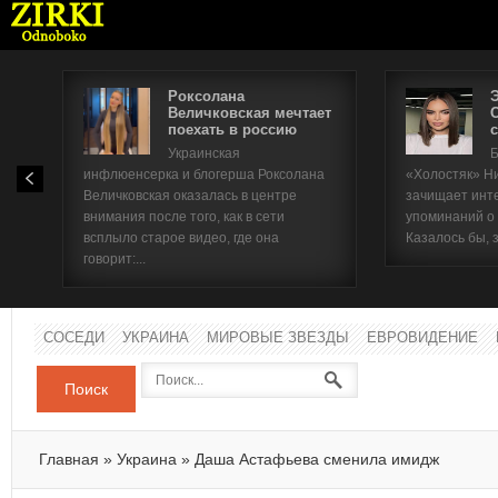
Роксолана
Величковская мечтает
поехать в россию
с
Имя п
Украинская
Б
инфлюенсерка и блогерша Роксолана
«Холостяк» Н
Паро
Величковская оказалась в центре
зачищает инт
внимания после того, как в сети
упоминаний о
всплыло старое видео, где она
Казалось бы, 
говорит:...
СОСЕДИ
УКРАИНА
МИРОВЫЕ ЗВЕЗДЫ
ЕВРОВИДЕНИЕ
Поиск
Главная
»
Украина
»
Даша Астафьева сменила имидж