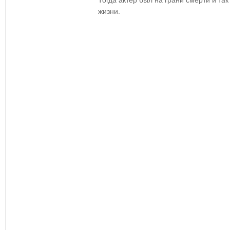
Тогда актер был на грани смерти и так
жизни.