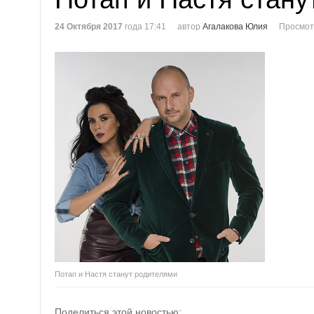
24 Октября 2017
года 17:41
автор
Агалакова Юлия
Просмот
Потап и Настя станут родителями
Поделиться этой новостью: