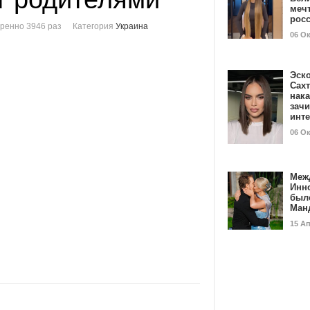
мечт
рос
ренно 3946 раз
Категория
Украина
06 О
Эск
Сах
нак
зач
инт
06 О
Меж
Инн
был
Ман
15 А