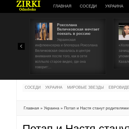
ГЛАВНАЯ
СОСЕДИ
УКРАИНА
Роксолана
Величковская мечтает
поехать в россию
Украинская
инфлюенсерка и блогерша Роксолана
«Холо
Величковская оказалась в центре
зачищ
внимания после того, как в сети
упоми
всплыло старое видео, где она
Казал
говорит:...
СОСЕДИ
УКРАИНА
МИРОВЫЕ ЗВЕЗДЫ
ЕВРОВИД
Главная
»
Украина
»
Потап и Настя станут родителями
Потап и Настя стану