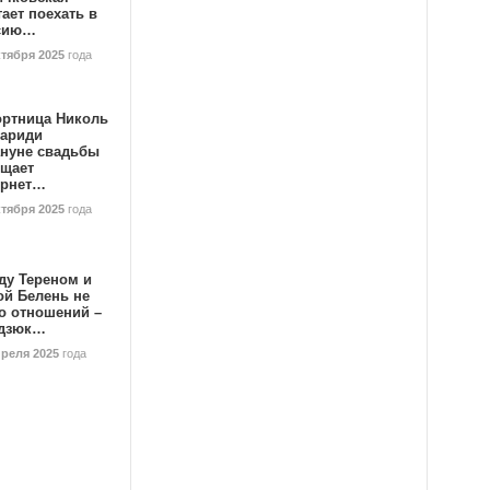
ает поехать в
сию…
ктября 2025
года
ортница Николь
тариди
ануне свадьбы
ищает
ернет…
ктября 2025
года
ду Тереном и
ой Белень не
о отношений –
дзюк…
преля 2025
года