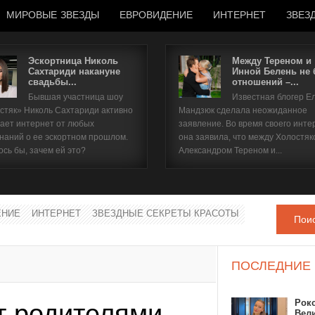
МИРОВЫЕ ЗВЕЗДЫ
ЕВРОВИДЕНИЕ
ИНТЕРНЕТ
ЗВЕЗ
Эскортница Николь
Между Тереном и
Сахтариди накануне
Инной Белень не
свадьбы...
отношений –...
Имя пользователя
Бывшая участница шоу
Известная блогер Е
стяк» Николь Сахтариди активно
Мандзюк сделала неожиданное
Пароль
ает интернет от любых
заявление. Во время своего инте
наний о ее эскортном прошлом.
она заявила, что между Холостяк
ось бы, зачем ей это?
Александром Тереном и...
запомнить
ЕНИЕ
ИНТЕРНЕТ
ЗВЕЗДНЫЕ СЕКРЕТЫ КРАСОТЫ
Пои
Забыли пароль?
Забыли имя пользователя?
ПОСЛЕДНИЕ
Рок
т родителями
Вел