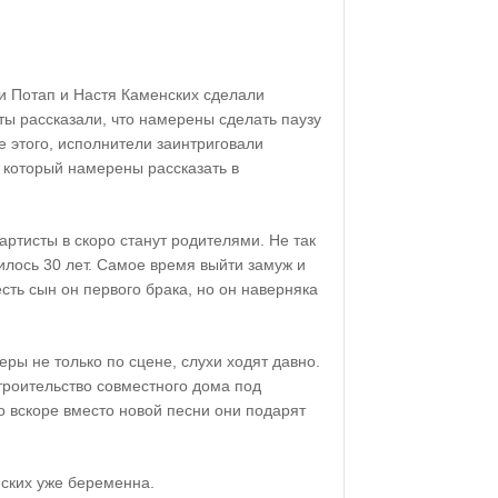
и Потап и Настя Каменских сделали
ы рассказали, что намерены сделать паузу
е этого, исполнители заинтриговали
 который намерены рассказать в
артисты в скоро станут родителями. Не так
лось 30 лет. Самое время выйти замуж и
сть сын он первого брака, но он наверняка
еры не только по сцене, слухи ходят давно.
троительство совместного дома под
то вскоре вместо новой песни они подарят
нских уже беременна.