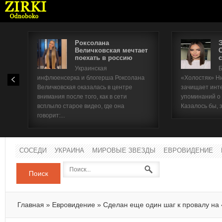
Роксолана
Величковская мечтает
поехать в россию
с
Имя п
Украинская
Б
инфлюенсерка и блогерша Роксолана
«Холостяк» Н
Паро
Величковская оказалась в центре
зачищает инт
внимания после того, как в сети
упоминаний о
всплыло старое видео, где она
Казалось бы, 
говорит:...
СОСЕДИ
УКРАИНА
МИРОВЫЕ ЗВЕЗДЫ
ЕВРОВИДЕНИЕ
Поиск
Главная
»
Евровидение
»
Сделан еще один шаг к провалу на