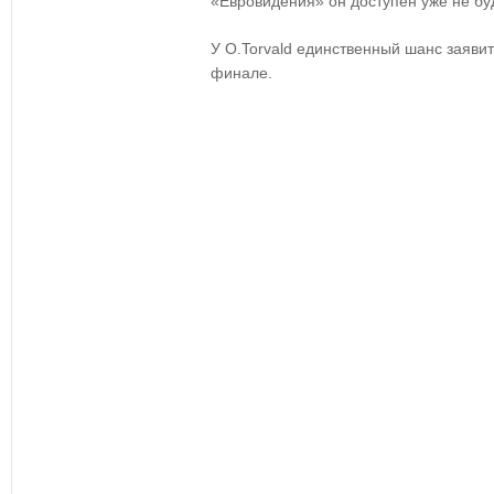
«Евровидения» он доступен уже не буд
У O.Torvald
единственный шанс заявить
финале.