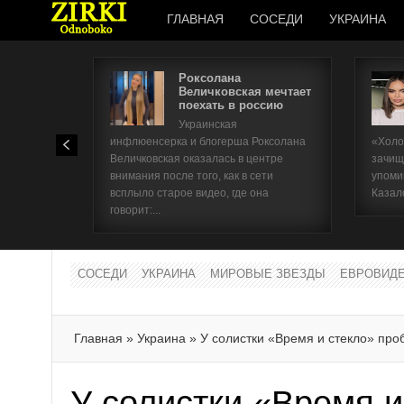
ГЛАВНАЯ
СОСЕДИ
УКРАИНА
Роксолана
Величковская мечтает
поехать в россию
Украинская
инфлюенсерка и блогерша Роксолана
«Холо
Величковская оказалась в центре
зачищ
внимания после того, как в сети
упоми
всплыло старое видео, где она
Казал
говорит:...
СОСЕДИ
УКРАИНА
МИРОВЫЕ ЗВЕЗДЫ
ЕВРОВИД
Главная
»
Украина
»
У солистки «Время и стекло» пр
У солистки «Время и