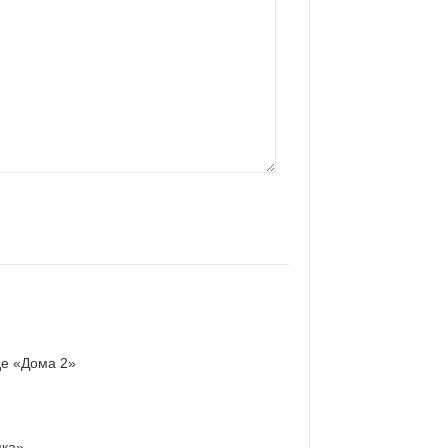
де «Дома 2»
яка»