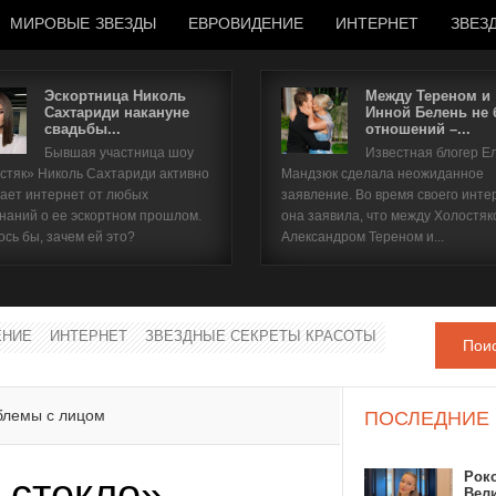
МИРОВЫЕ ЗВЕЗДЫ
ЕВРОВИДЕНИЕ
ИНТЕРНЕТ
ЗВЕЗ
Эскортница Николь
Между Тереном и
Сахтариди накануне
Инной Белень не
свадьбы...
отношений –...
Имя пользователя
Бывшая участница шоу
Известная блогер Е
стяк» Николь Сахтариди активно
Мандзюк сделала неожиданное
Пароль
ает интернет от любых
заявление. Во время своего инте
наний о ее эскортном прошлом.
она заявила, что между Холостяк
ось бы, зачем ей это?
Александром Тереном и...
запомнить
ЕНИЕ
ИНТЕРНЕТ
ЗВЕЗДНЫЕ СЕКРЕТЫ КРАСОТЫ
Пои
Забыли пароль?
Забыли имя пользователя?
облемы с лицом
ПОСЛЕДНИЕ
Рок
 стекло»
Вел