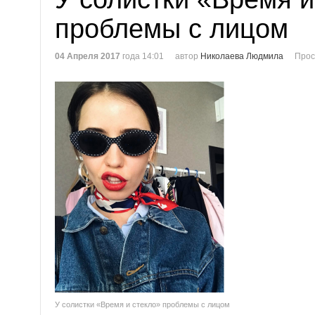
проблемы с лицом
04 Апреля 2017
года 14:01
автор
Николаева Людмила
Прос
У солистки «Время и стекло» проблемы с лицом