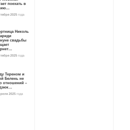
ает поехать в
сию…
ктября 2025
года
ортница Николь
тариди
ануне свадьбы
ищает
ернет…
ктября 2025
года
ду Тереном и
ой Белень не
о отношений –
дзюк…
преля 2025
года