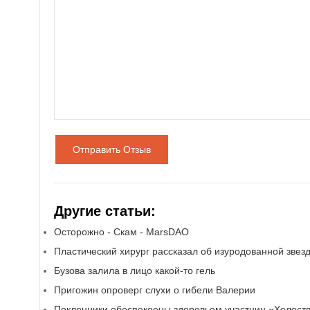
Отправить Отзыв
Другие статьи:
Осторожно - Скам - MarsDAO
Пластический хирург рассказал об изуродованной звез
Бузова залила в лицо какой-то гель
Пригожин опроверг слухи о гибели Валерии
Поклонники обеспокоены здоровьем участниц «Холост