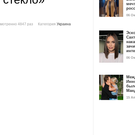
мечт
рос
06 О
мотренно 4847 раз
Категория
Украина
Эск
Сах
нак
зач
инт
06 О
Меж
Инн
был
Ман
15 А