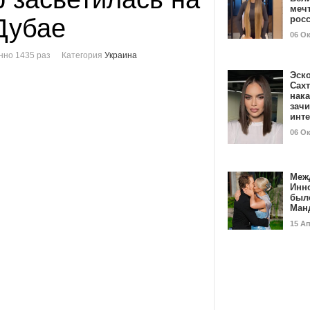
мечт
Дубае
рос
06 О
нно 1435 раз
Категория
Украина
Эск
Сах
нак
зач
инт
06 О
Меж
Инн
был
Ман
15 А