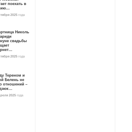
ает поехать в
сию…
ктября 2025
года
ортница Николь
тариди
ануне свадьбы
ищает
ернет…
ктября 2025
года
ду Тереном и
ой Белень не
о отношений –
дзюк…
преля 2025
года