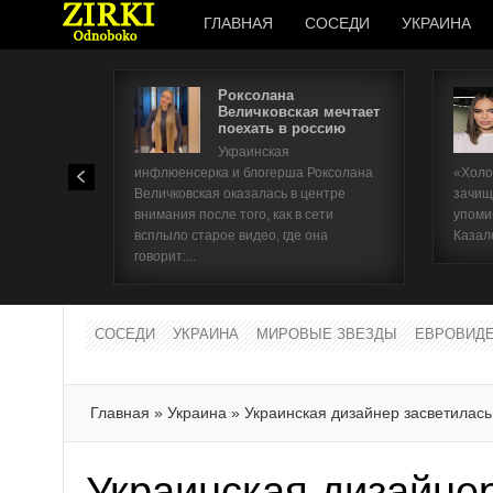
ГЛАВНАЯ
СОСЕДИ
УКРАИНА
Роксолана
Величковская мечтает
поехать в россию
Украинская
инфлюенсерка и блогерша Роксолана
«Холо
Величковская оказалась в центре
зачищ
внимания после того, как в сети
упоми
всплыло старое видео, где она
Казал
говорит:...
СОСЕДИ
УКРАИНА
МИРОВЫЕ ЗВЕЗДЫ
ЕВРОВИД
Главная
»
Украина
»
Украинская дизайнер засветилась
Украинская дизайнер