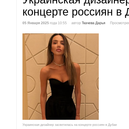
концерте россиян в 
05 Января 2025
года 10:55
автор
Ткачева Дарья
Просмотре
Украинская дизайнер засветилась на концерте россиян в Дубае