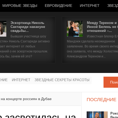
МИРОВЫЕ ЗВЕЗДЫ
ЕВРОВИДЕНИЕ
ИНТЕРНЕТ
ЗВЕЗ
Эскортница Николь
Между Тереном и
Сахтариди накануне
Инной Белень не
свадьбы...
отношений –...
Имя пользователя
Бывшая участница шоу
Известная блогер Е
стяк» Николь Сахтариди активно
Мандзюк сделала неожиданное
Пароль
ает интернет от любых
заявление. Во время своего инте
наний о ее эскортном прошлом.
она заявила, что между Холостяк
ось бы, зачем ей это?
Александром Тереном и...
запомнить
ЕНИЕ
ИНТЕРНЕТ
ЗВЕЗДНЫЕ СЕКРЕТЫ КРАСОТЫ
Пои
Забыли пароль?
Забыли имя пользователя?
 на концерте россиян в Дубае
ПОСЛЕДНИЕ
Рок
 засветилась на
Вел