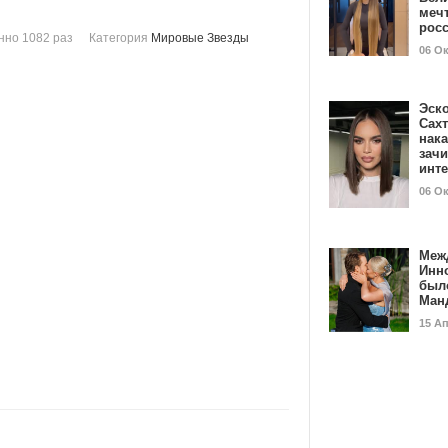
мечт
рос
нно 1082 раз
Категория
Мировые Звезды
06 О
Эск
Сах
нак
зач
инт
06 О
Меж
Инн
был
Ман
15 А