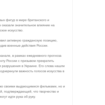
вых фигур в мире британского и
ы оказали значительное влияние на
кое искусство.
явил активную гражданскую позицию,
удив военные действия России.
канале, в рамках ежедневного прогноза
енту России с призывом прекратить
и разрушения в Украине. Его слова нашли
подчеркнули важность голосов искусства в
ько своими выдающимися фильмами, но и
й, подтверждающей, что творчество и
огут идти рука об руку.