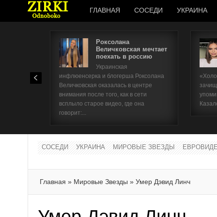
ГЛАВНАЯ
СОСЕДИ
УКРАИНА
Роксолана
Величковская мечтает
поехать в россию
Украинская
инфлюенсерка и блогерша Роксолана
«Холо
Величковская оказалась в центре
зачищ
внимания после того, как в сети
упоми
всплыло старое видео, где она
Казал
говорит:...
СОСЕДИ
УКРАИНА
МИРОВЫЕ ЗВЕЗДЫ
ЕВРОВИД
Главная
»
Мировые Звезды
»
Умер Дэвид Линч
Умер Дэвид Линч