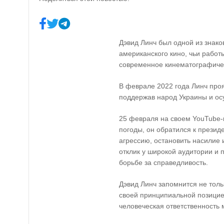
Дэвид Линч был одной из знако
американского кино, чьи работ
современное кинематографичес
В феврале 2022 года Линч про
поддержав народ Украины и ос
25 февраля на своем YouTube-
погоды, он обратился к презид
агрессию, остановить насилие 
отклик у широкой аудитории и 
борьбе за справедливость.
Дэвид Линч запомнится не тол
своей принципиальной позицие
человеческая ответственность м