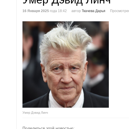
16 Января 2025
года 18:42
автор
Ткачева Дарья
Просмотре
Умер Дэвид Линч
Поделиться этой новостью: