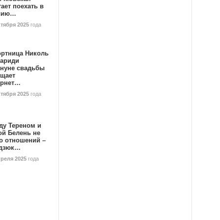
ает поехать в
сию…
ктября 2025
года
ортница Николь
тариди
ануне свадьбы
ищает
ернет…
ктября 2025
года
ду Тереном и
ой Белень не
о отношений –
дзюк…
преля 2025
года