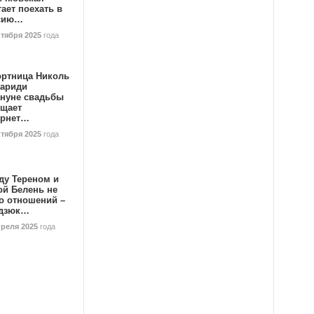
ает поехать в
сию…
ктября 2025
года
ортница Николь
тариди
ануне свадьбы
ищает
ернет…
ктября 2025
года
ду Тереном и
ой Белень не
о отношений –
дзюк…
преля 2025
года