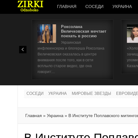
ГЛАВНАЯ
СОСЕДИ
УКРАИНА
Роксолана
Величковская мечтает
поехать в россию
Украинская
инфлюенсерка и блогерша Роксолана
«Холо
Величковская оказалась в центре
зачищ
внимания после того, как в сети
упоми
всплыло старое видео, где она
Казал
говорит:...
СОСЕДИ
УКРАИНА
МИРОВЫЕ ЗВЕЗДЫ
ЕВРОВИД
Главная
»
Украина
»
В Институте Поплавского митинго
В Институте Поплав