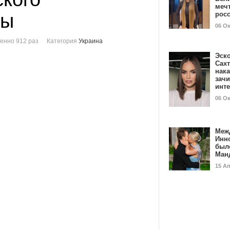
мечт
ты
рос
06 О
енно 912 раз
Категория
Украина
Эск
Сах
нак
зач
инт
06 О
Меж
Инн
был
Ман
15 А