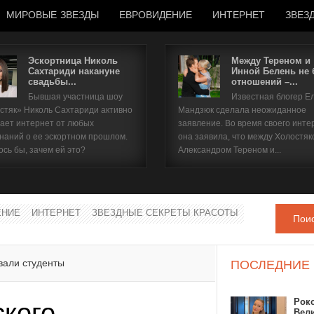
МИРОВЫЕ ЗВЕЗДЫ
ЕВРОВИДЕНИЕ
ИНТЕРНЕТ
ЗВЕЗ
Эскортница Николь
Между Тереном и
Сахтариди накануне
Инной Белень не
свадьбы...
отношений –...
Имя пользователя
Бывшая участница шоу
Известная блогер Е
стяк» Николь Сахтариди активно
Мандзюк сделала неожиданное
Пароль
ает интернет от любых
заявление. Во время своего инте
наний о ее эскортном прошлом.
она заявила, что между Холостяк
ось бы, зачем ей это?
Александром Тереном и...
запомнить
ЕНИЕ
ИНТЕРНЕТ
ЗВЕЗДНЫЕ СЕКРЕТЫ КРАСОТЫ
Пои
Забыли пароль?
Забыли имя пользователя?
вали студенты
ПОСЛЕДНИЕ
Рок
ского
Вел