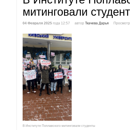
митинговали студен
04 Февраля 2025
года 12:57
автор
Ткачева Дарья
Просмотр
В Институте Поплавского митинговали студенты