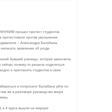
и КНУКИМ прошел протест студентов.
а протестовали против увольнения
давателя – Александра Балабана,
 написать заявление об уходе.
екоей бывшей ученицы, которая закончила
ко сейчас почему-то решила поделиться
аодно и пригласить студентов в свою
збираться и попросило Балабана уйти по
ам же в разговоре руководство вчера
лемы.
 1 и 4 курса вышли на мирную