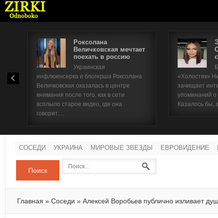
Роксолана
Величковская мечтает
поехать в россию
с
Имя п
Украинская
Б
инфлюенсерка и блогерша Роксолана
«Холостяк» Н
Паро
Величковская оказалась в центре
зачищает инт
внимания после того, как в сети
упоминаний о
всплыло старое видео, где она
Казалось бы, 
говорит:...
СОСЕДИ
УКРАИНА
МИРОВЫЕ ЗВЕЗДЫ
ЕВРОВИДЕНИЕ
Поиск
Главная
»
Соседи
»
Алексей Воробьев публично изливает ду