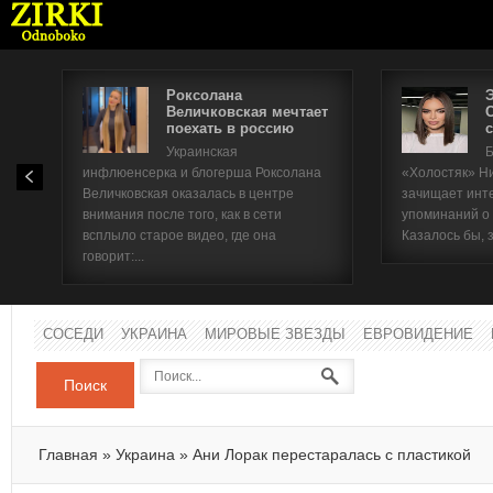
Роксолана
Величковская мечтает
поехать в россию
с
Имя п
Украинская
Б
инфлюенсерка и блогерша Роксолана
«Холостяк» Н
Паро
Величковская оказалась в центре
зачищает инт
внимания после того, как в сети
упоминаний о
всплыло старое видео, где она
Казалось бы, 
говорит:...
СОСЕДИ
УКРАИНА
МИРОВЫЕ ЗВЕЗДЫ
ЕВРОВИДЕНИЕ
Поиск
Главная
»
Украина
»
Ани Лорак перестаралась с пластикой