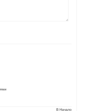
рями
В Начало