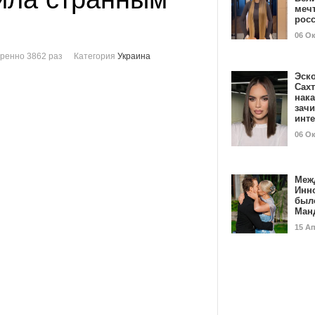
мечт
рос
06 О
ренно 3862 раз
Категория
Украина
Эск
Сах
нак
зач
инт
06 О
Меж
Инн
был
Ман
15 А