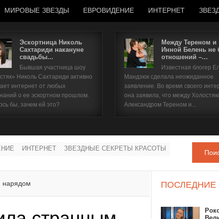
МИРОВЫЕ ЗВЕЗДЫ
ЕВРОВИДЕНИЕ
ИНТЕРНЕТ
ЗВЕЗ
Эскортница Николь
Между Тереном и
Сахтариди накануне
Инной Белень не
свадьбы...
отношений –...
Имя пользователя
Бывшая участница шоу
Известная блогер Е
стяк» Николь Сахтариди активно
Мандзюк сделала неожиданное
Пароль
ает интернет от любых
заявление. Во время своего инте
наний о ее эскортном прошлом.
она заявила, что между Холостяк
ось бы, зачем ей это?
Александром Тереном и...
запомнить
ЕНИЕ
ИНТЕРНЕТ
ЗВЕЗДНЫЕ СЕКРЕТЫ КРАСОТЫ
Пои
Забыли пароль?
Забыли имя пользователя?
м нарядом
ПОСЛЕДНИЕ
Рок
ила странным
Вел