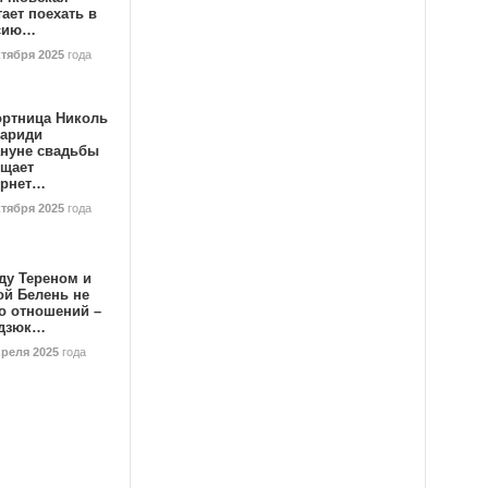
ает поехать в
сию…
ктября 2025
года
ортница Николь
тариди
ануне свадьбы
ищает
ернет…
ктября 2025
года
ду Тереном и
ой Белень не
о отношений –
дзюк…
преля 2025
года