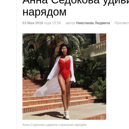
нарядом
03 Мая 2016
года 15:56
автор
Николаева Людмила
Просмот
Анна Седокова удивила странным нарядом