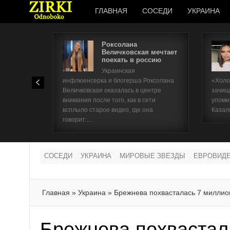
ГЛАВНАЯ
СОСЕДИ
УКРАИНА
Роксолана
Величковская мечтает
поехать в россию
Украинская
инфлюенсерка и блогерша Роксолана
«Холо
Величковская оказалась в центре
зачищ
внимания после того, как в сети
упоми
всплыло старое видео, где она
Казал
говорит:...
СОСЕДИ
УКРАИНА
МИРОВЫЕ ЗВЕЗДЫ
ЕВРОВИД
Главная
»
Украина
»
Брежнева похвасталась 7 милли
Брежнева похвастал