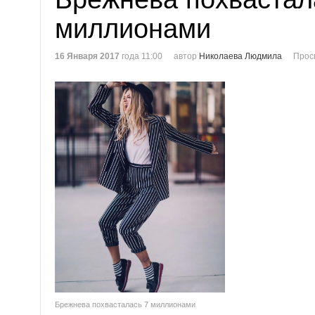
миллионами
16 Января 2017
года 11:00
автор
Николаева Людмила
Прос
Брежнева похвасталась 7 миллионами