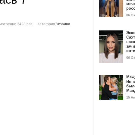
мечт
рос
06 О
мотренно 3428 раз
Категория
Украина
Эск
Сах
нак
зач
инт
06 О
Меж
Инн
был
Ман
15 А