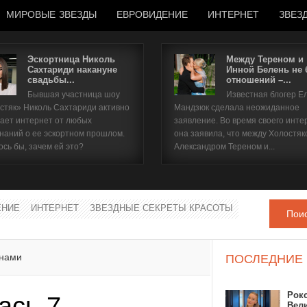
МИРОВЫЕ ЗВЕЗДЫ
ЕВРОВИДЕНИЕ
ИНТЕРНЕТ
ЗВЕЗ
Эскортница Николь
Между Тереном и
Сахтариди накануне
Инной Белень не
свадьбы...
отношений –...
Имя пользователя
Бывшая участница шоу
Известная блогер Е
стяк» Николь Сахтариди активно
Мандзюк сделала неожиданное
Пароль
ает интернет от любых
заявление. Во время своего инте
наний о ее эскортном прошлом.
она заявила, что между Холостяк
ось бы, зачем ей это?
Александром Тереном и...
запомнить
ЕНИЕ
ИНТЕРНЕТ
ЗВЕЗДНЫЕ СЕКРЕТЫ КРАСОТЫ
Пои
Забыли пароль?
Забыли имя пользователя?
онами
ПОСЛЕДНИЕ
Рок
ась 7
Вел