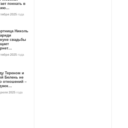
ает поехать в
сию…
ктября 2025
года
ортница Николь
тариди
ануне свадьбы
ищает
ернет…
ктября 2025
года
ду Тереном и
ой Белень не
о отношений –
дзюк…
преля 2025
года