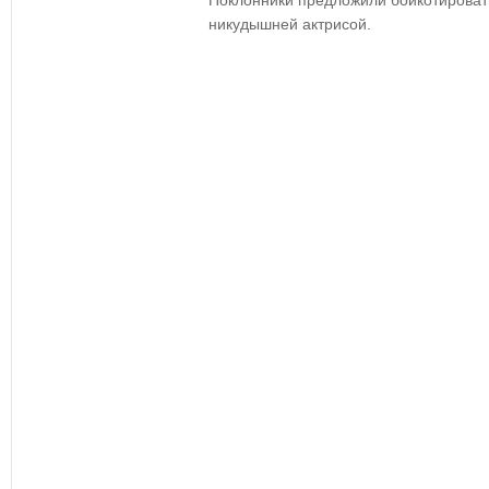
Поклонники предложили бойкотировать
никудышней актрисой.