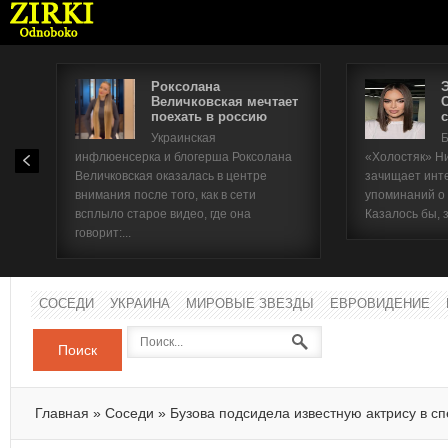
Роксолана
Величковская мечтает
поехать в россию
с
Имя п
Украинская
Б
инфлюенсерка и блогерша Роксолана
«Холостяк» Н
Паро
Величковская оказалась в центре
зачищает инт
внимания после того, как в сети
упоминаний о
всплыло старое видео, где она
Казалось бы, 
говорит:...
СОСЕДИ
УКРАИНА
МИРОВЫЕ ЗВЕЗДЫ
ЕВРОВИДЕНИЕ
Поиск
Главная
»
Соседи
»
Бузова подсидела известную актрису в сп