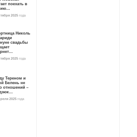
ает поехать в
сию…
ктября 2025
года
ортница Николь
тариди
ануне свадьбы
ищает
ернет…
ктября 2025
года
ду Тереном и
ой Белень не
о отношений –
дзюк…
преля 2025
года