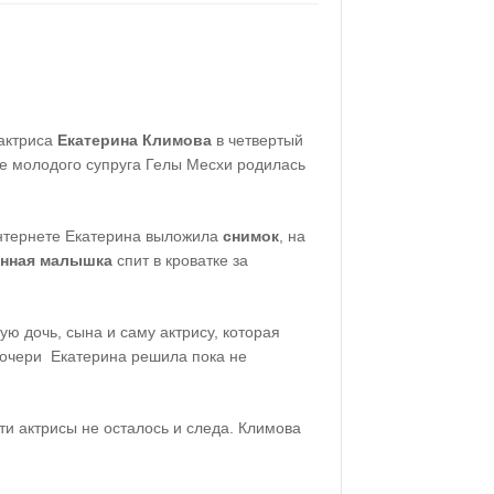
актриса
Екатерина Климова
в четвертый
ее молодого супруга Гелы Месхи родилась
интернете Екатерина выложила
снимок
, на
нная малышка
спит в кроватке за
ую дочь, сына и саму актрису, которая
дочери Екатерина решила пока не
ти актрисы не осталось и следа. Климова