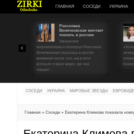
ГЛАВНАЯ
СОСЕДИ
УКРАИНА
Роксолана
Величковская мечтает
поехать в россию
Украинская
инфлюенсерка и блогерша Роксолана
«Холо
Величковская оказалась в центре
зачищ
внимания после того, как в сети
упоми
всплыло старое видео, где она
Казал
говорит:...
СОСЕДИ
УКРАИНА
МИРОВЫЕ ЗВЕЗДЫ
ЕВРОВИД
Главная
»
Соседи
»
Екатерина Климова показала нов
Екатерина Климова 