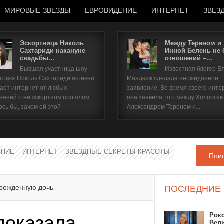
МИРОВЫЕ ЗВЕЗДЫ
ЕВРОВИДЕНИЕ
ИНТЕРНЕТ
ЗВЕЗ
Эскортница Николь
Между Тереном и
Сахтариди накануне
Инной Белень не
свадьбы...
отношений –...
Имя пользователя
Бывшая участница шоу
Известная блогер Е
стяк» Николь Сахтариди активно
Мандзюк сделала неожиданное
Пароль
ает интернет от любых
заявление. Во время своего инте
наний о ее эскортном прошлом.
она заявила, что между Холостяк
ось бы, зачем ей это?
Александром Тереном и...
запомнить
ЕНИЕ
ИНТЕРНЕТ
ЗВЕЗДНЫЕ СЕКРЕТЫ КРАСОТЫ
Пои
Забыли пароль?
Забыли имя пользователя?
орожденную дочь
ПОСЛЕДНИЕ
Рок
показала
Вел