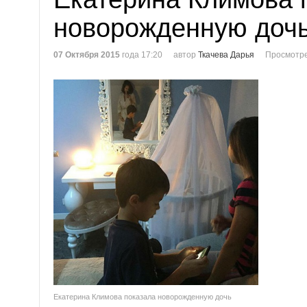
новорожденную доч
07 Октября 2015
года 17:20
автор
Ткачева Дарья
Просмотре
Екатерина Климова показала новорожденную дочь