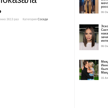
мечт
ь
рос
06 О
нно 3613 раз
Категория
Соседи
Эск
Сах
нак
зач
инт
06 О
Меж
Инн
был
Ман
15 А