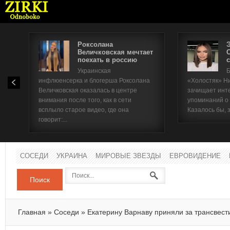
Роксолана
Величковская мечтает
поехать в россию
с
Имя п
Украинская
Б
инфлюенсерка и блогерша Роксолана
«Холостяк» Н
Паро
Величковская оказалась в центре
зачищает инт
внимания после того, как в сети
упоминаний о
всплыло старое видео, где она
Казалось бы, 
говорит:...
СОСЕДИ
УКРАИНА
МИРОВЫЕ ЗВЕЗДЫ
ЕВРОВИДЕНИЕ
Поиск
Главная
»
Соседи
»
Екатерину Варнаву приняли за трансвест