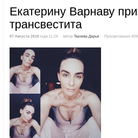
Екатерину Варнаву при
трансвестита
07 Августа 2016
года 11:24
автор
Ткачева Дарья
Просмотренно 409