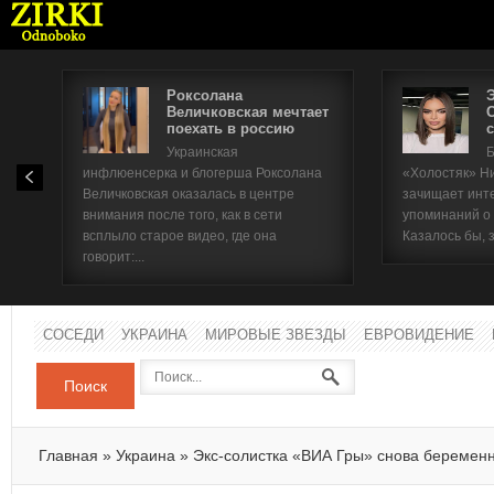
Роксолана
Величковская мечтает
поехать в россию
с
Имя п
Украинская
Б
инфлюенсерка и блогерша Роксолана
«Холостяк» Н
Паро
Величковская оказалась в центре
зачищает инт
внимания после того, как в сети
упоминаний о
всплыло старое видео, где она
Казалось бы, 
говорит:...
СОСЕДИ
УКРАИНА
МИРОВЫЕ ЗВЕЗДЫ
ЕВРОВИДЕНИЕ
Поиск
Главная
»
Украина
»
Экс-солистка «ВИА Гры» снова беремен