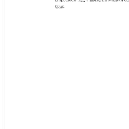
В прошлом году Надежда и Михаил оф
брак.