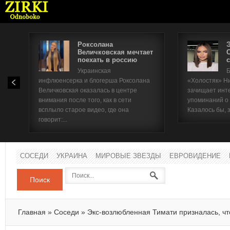
Роксолана
Величковская мечтает
поехать в россию
с
Имя п
Украинская
Б
инфлюенсерка и блогерша Роксолана
«Холостяк» Н
Паро
Величковская оказалась в центре
зачищает инт
внимания после того, как в сети
упоминаний о
всплыло старое видео, где она
Казалось бы, 
говорит:...
СОСЕДИ
УКРАИНА
МИРОВЫЕ ЗВЕЗДЫ
ЕВРОВИДЕНИЕ
Поиск
Главная
»
Соседи
»
Экс-возлюбленная Тимати призналась, ч