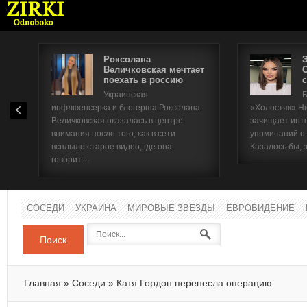
Роксолана
Величковская мечтает
поехать в россию
с
Имя п
Украинская
Б
инфлюенсерка и блогерша Роксолана
«Холостяк» Н
Паро
Величковская оказалась в центре
зачищает инт
внимания после того, как в сети
упоминаний о
всплыло старое видео, где она
Казалось бы, 
говорит:...
СОСЕДИ
УКРАИНА
МИРОВЫЕ ЗВЕЗДЫ
ЕВРОВИДЕНИЕ
Поиск
Главная
»
Соседи
»
Катя Гордон перенесла операцию