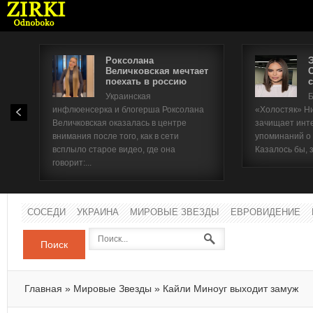
Роксолана
Величковская мечтает
поехать в россию
с
Имя п
Украинская
Б
инфлюенсерка и блогерша Роксолана
«Холостяк» Н
Паро
Величковская оказалась в центре
зачищает инт
внимания после того, как в сети
упоминаний о
всплыло старое видео, где она
Казалось бы, 
говорит:...
СОСЕДИ
УКРАИНА
МИРОВЫЕ ЗВЕЗДЫ
ЕВРОВИДЕНИЕ
Поиск
Главная
»
Мировые Звезды
»
Кайли Миноуг выходит замуж