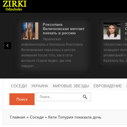
Роксолана
Величковская мечтает
поехать в россию
с
Имя п
Украинская
Б
инфлюенсерка и блогерша Роксолана
«Холостяк» Н
Паро
Величковская оказалась в центре
зачищает инт
внимания после того, как в сети
упоминаний о
всплыло старое видео, где она
Казалось бы, 
говорит:...
СОСЕДИ
УКРАИНА
МИРОВЫЕ ЗВЕЗДЫ
ЕВРОВИДЕНИЕ
Поиск
Главная
»
Соседи
»
Кети Топурия показала дочь