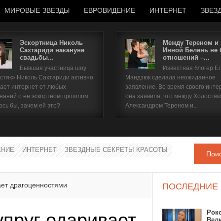
МИРОВЫЕ ЗВЕЗДЫ
ЕВРОВИДЕНИЕ
ИНТЕРНЕТ
ЗВЕЗ
Эскортница Николь
Между Тереном и
Сахтариди накануне
Инной Белень не
свадьбы...
отношений –...
Имя пользователя
Бывшая участница шоу
Известная блогер Е
стяк» Николь Сахтариди активно
Мандзюк сделала неожиданное
Пароль
ает интернет от любых
заявление. Во время своего инте
наний о ее эскортном прошлом.
она заявила, что между Холостяк
ось бы, зачем ей это?
Александром Тереном и...
запомнить
ЕНИЕ
ИНТЕРНЕТ
ЗВЕЗДНЫЕ СЕКРЕТЫ КРАСОТЫ
Пои
Забыли пароль?
Забыли имя пользователя?
ает драгоценностями
ПОСЛЕДНИЕ
Рок
упруг одаривает
Вел