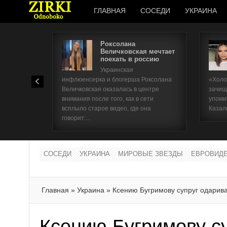
ГЛАВНАЯ
СОСЕДИ
УКРАИНА
Роксолана
Величковская мечтает
поехать в россию
Украинская
инфлюенсерка и блогерша Роксолана
«Холо
Величковская оказалась в центре
зачищ
внимания после того, как в сети
упоми
всплыло старое видео, где она
Казал
говорит:...
СОСЕДИ
УКРАИНА
МИРОВЫЕ ЗВЕЗДЫ
ЕВРОВИД
Главная
»
Украина
»
Ксению Бугримову супруг одарив
Ксению Бугримову с