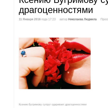
драгоценностями
11 Января 2016
года 17:23
автор
Николаева Людмила
Прос
Ксению Бугримову супруг одаривает драгоценностями