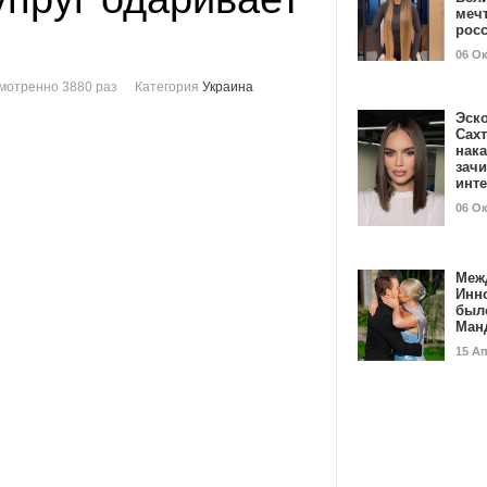
мечт
рос
06 О
мотренно 3880 раз
Категория
Украина
Эск
Сах
нак
зач
инт
06 О
Меж
Инн
был
Ман
15 А