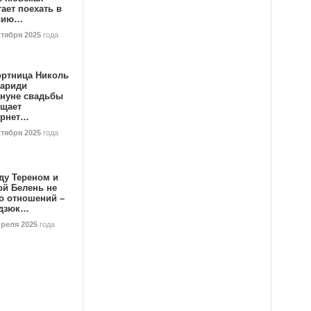
ает поехать в
сию…
ктября 2025
года
ортница Николь
тариди
ануне свадьбы
ищает
ернет…
ктября 2025
года
ду Тереном и
ой Белень не
о отношений –
дзюк…
преля 2025
года