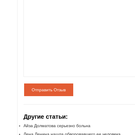
Отправить Отзыв
Другие статьи:
Айза Долматова серьезно больна
Лена Ленина нашла обворовавшего ее человека