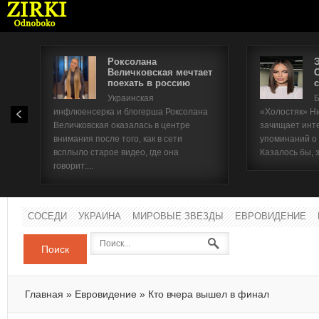
Роксолана
Величковская мечтает
поехать в россию
с
Имя п
Украинская
Б
инфлюенсерка и блогерша Роксолана
«Холостяк» Н
Паро
Величковская оказалась в центре
зачищает инт
внимания после того, как в сети
упоминаний о
всплыло старое видео, где она
Казалось бы, 
говорит:...
СОСЕДИ
УКРАИНА
МИРОВЫЕ ЗВЕЗДЫ
ЕВРОВИДЕНИЕ
Поиск
Главная
»
Евровидение
»
Кто вчера вышел в финал