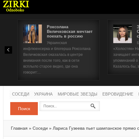
Роксолана
Величковская мечтает
поехать в россию
с
Имя п
Украинская
Б
инфлюенсерка и блогерша Роксолана
«Холостяк» Н
Паро
Величковская оказалась в центре
зачищает инт
внимания после того, как в сети
упоминаний о
всплыло старое видео, где она
Казалось бы, 
говорит:...
СОСЕДИ
УКРАИНА
МИРОВЫЕ ЗВЕЗДЫ
ЕВРОВИДЕНИЕ
Поиск
Главная
»
Соседи
»
Лариса Гузеева пьет шампанское прямо с