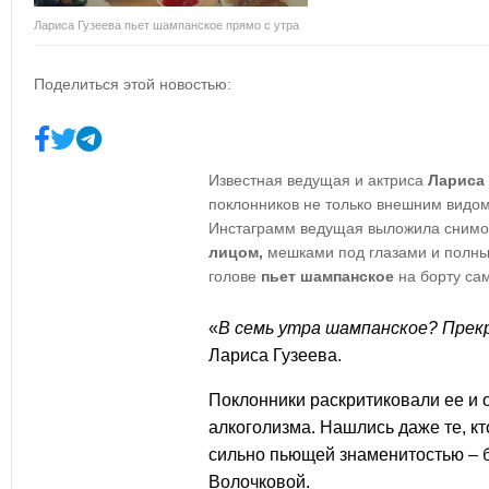
Лариса Гузеева пьет шампанское прямо с утра
Поделиться этой новостью:
Известная ведущая и актриса
Лариса 
поклонников не только внешним видом
Инстаграмм ведущая выложила снимок
лицом,
мешками под глазами и полны
голове
пьет шампанское
на борту сам
«
В семь утра шампанское? Прек
Лариса Гузеева.
Поклонники раскритиковали ее и 
алкоголизма
. Нашлись даже те, кт
сильно пьющей знаменитостью – 
Волочковой.