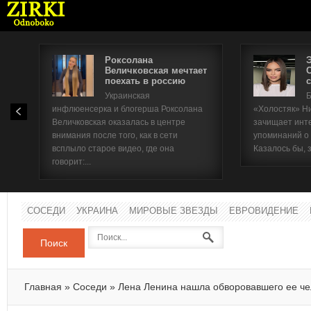
Роксолана
Величковская мечтает
поехать в россию
с
Имя п
Украинская
Б
инфлюенсерка и блогерша Роксолана
«Холостяк» Н
Паро
Величковская оказалась в центре
зачищает инт
внимания после того, как в сети
упоминаний о
всплыло старое видео, где она
Казалось бы, 
говорит:...
СОСЕДИ
УКРАИНА
МИРОВЫЕ ЗВЕЗДЫ
ЕВРОВИДЕНИЕ
Поиск
Главная
»
Соседи
»
Лена Ленина нашла обворовавшего ее че