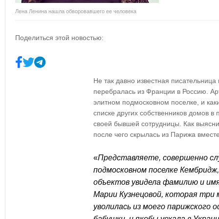
Лена Ленина нашла обворовавшего ее человека
Поделиться этой новостью:
Не так давно известная писательница
перебралась из Франции в Россию. Ар
элитном подмосковном поселке, и каки
списке других собственников домов в
своей бывшей сотрудницы. Как выясни
после чего скрылась из Парижа вмест
«
Представляете, совершенно слу
подмосковном поселке Кембридж,
объектов увидела фамилию и им
Марии Кузнецовой, которая три 
уволилась из моего парижского о
бабушки, и якобы уехала в Украи