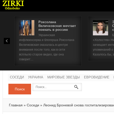
Роксолана
Величковская мечтает
поехать в россию
с
Имя п
Украинская
Б
инфлюенсерка и блогерша Роксолана
«Холостяк» Н
Паро
Величковская оказалась в центре
зачищает инт
внимания после того, как в сети
упоминаний о
всплыло старое видео, где она
Казалось бы, 
говорит:...
СОСЕДИ
УКРАИНА
МИРОВЫЕ ЗВЕЗДЫ
ЕВРОВИДЕНИЕ
Поиск
Главная
»
Соседи
»
Леонид Броневой снова госпитализирова