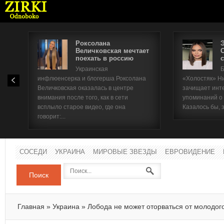
Роксолана
Величковская мечтает
поехать в россию
с
Имя п
Украинская
Б
инфлюенсерка и блогерша Роксолана
«Холостяк» Н
Паро
Величковская оказалась в центре
зачищает инт
внимания после того, как в сети
упоминаний о
всплыло старое видео, где она
Казалось бы, 
говорит:...
СОСЕДИ
УКРАИНА
МИРОВЫЕ ЗВЕЗДЫ
ЕВРОВИДЕНИЕ
Поиск
Главная
»
Украина
»
Лобода не может оторваться от молодог