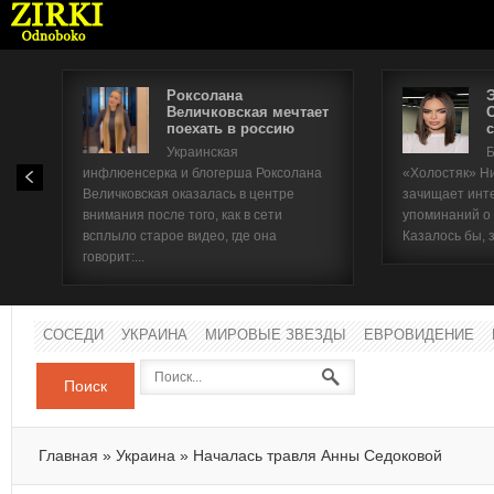
Роксолана
Величковская мечтает
поехать в россию
с
Имя п
Украинская
Б
инфлюенсерка и блогерша Роксолана
«Холостяк» Н
Паро
Величковская оказалась в центре
зачищает инт
внимания после того, как в сети
упоминаний о
всплыло старое видео, где она
Казалось бы, 
говорит:...
СОСЕДИ
УКРАИНА
МИРОВЫЕ ЗВЕЗДЫ
ЕВРОВИДЕНИЕ
Поиск
Главная
»
Украина
»
Началась травля Анны Седоковой