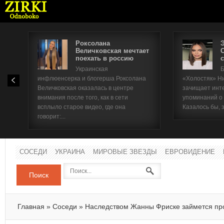
Роксолана
Величковская мечтает
поехать в россию
с
Имя п
Украинская
Б
инфлюенсерка и блогерша Роксолана
«Холостяк» Н
Паро
Величковская оказалась в центре
зачищает инт
внимания после того, как в сети
упоминаний о
всплыло старое видео, где она
Казалось бы, 
говорит:...
СОСЕДИ
УКРАИНА
МИРОВЫЕ ЗВЕЗДЫ
ЕВРОВИДЕНИЕ
Поиск
Главная
»
Соседи
»
Наследством Жанны Фриске займется пр