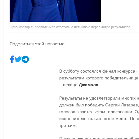
Организатор «Евровидения» ответил на петицию о пересмотре результатов
Поделиться этой новостью:
В субботу состоялся финал конкурса «
результатам которого победительнице
– певица
Джамала
.
Результаты не удовлетворили многих 
должен был победить Сергей Лазарев
голосов в зрительском голосовании. О
исполнителю только пятое место. По с
третьим.
Поклонники артиста несколько дней с