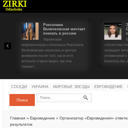
Роксолана
Величковская мечтает
поехать в россию
с
Имя п
Украинская
Б
инфлюенсерка и блогерша Роксолана
«Холостяк» Н
Паро
Величковская оказалась в центре
зачищает инт
внимания после того, как в сети
упоминаний о
всплыло старое видео, где она
Казалось бы, 
говорит:...
СОСЕДИ
УКРАИНА
МИРОВЫЕ ЗВЕЗДЫ
ЕВРОВИДЕНИЕ
Поиск
Главная
»
Евровидение
»
Организатор «Евровидения» ответи
результатов