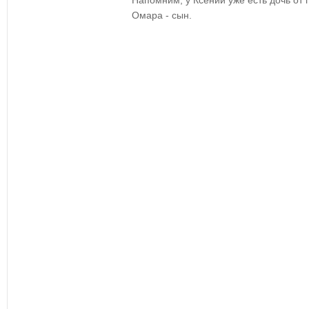
Напомним, у Ксении уже есть дочь от
Омара - сын.