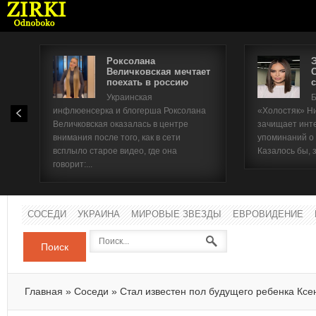
Роксолана
Величковская мечтает
поехать в россию
с
Имя п
Украинская
Б
инфлюенсерка и блогерша Роксолана
«Холостяк» Н
Паро
Величковская оказалась в центре
зачищает инт
внимания после того, как в сети
упоминаний о
всплыло старое видео, где она
Казалось бы, 
говорит:...
СОСЕДИ
УКРАИНА
МИРОВЫЕ ЗВЕЗДЫ
ЕВРОВИДЕНИЕ
Поиск
Главная
»
Соседи
»
Стал известен пол будущего ребенка Кс