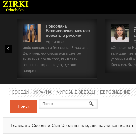
Роксолана
Величковская мечтает
поехать в россию
с
Имя п
Украинская
Б
инфлюенсерка и блогерша Роксолана
«Холостяк» Н
Паро
Величковская оказалась в центре
зачищает инт
внимания после того, как в сети
упоминаний о
всплыло старое видео, где она
Казалось бы, 
говорит:...
СОСЕДИ
УКРАИНА
МИРОВЫЕ ЗВЕЗДЫ
ЕВРОВИДЕНИЕ
Поиск
Главная
»
Соседи
»
Сын Эвелины Бледанс научился плавать