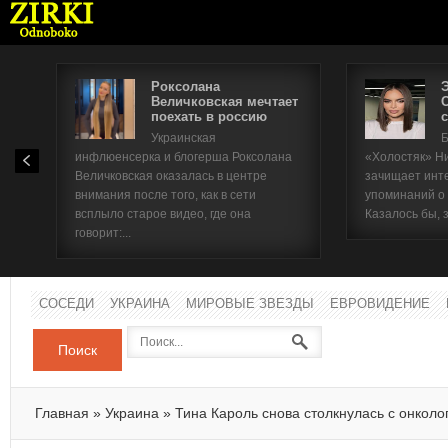
Роксолана
Величковская мечтает
поехать в россию
с
Имя п
Украинская
Б
инфлюенсерка и блогерша Роксолана
«Холостяк» Н
Паро
Величковская оказалась в центре
зачищает инт
внимания после того, как в сети
упоминаний о
всплыло старое видео, где она
Казалось бы, 
говорит:...
СОСЕДИ
УКРАИНА
МИРОВЫЕ ЗВЕЗДЫ
ЕВРОВИДЕНИЕ
Поиск
Главная
»
Украина
»
Тина Кароль снова столкнулась с онколо