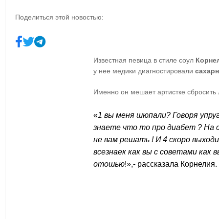
Поделиться этой новостью:
Известная певица в стиле соул
Корне
у нее медики диагностировали
сахар
Име
н
но он мешает артистке сбросить
«
1 вы меня шюпали? Говоря упруг
знаете что то про диабет ? На 
не вам решать ! И 4 скоро выход
всезнаек как вы с советами как 
отошью
!
»,- рассказала Корнелия.