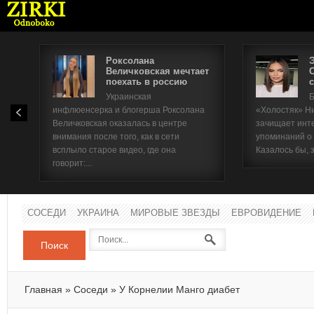
Роксолана
Величковская мечтает
поехать в россию
с
Имя п
Украинская
Б
инфлюенсерка и блогерша Роксолана
«Холостяк» Н
Паро
Величковская оказалась в центре
зачищает инт
внимания после того, как в сети
упоминаний о
всплыло старое видео, где она
Казалось бы, 
говорит:...
СОСЕДИ
УКРАИНА
МИРОВЫЕ ЗВЕЗДЫ
ЕВРОВИДЕНИЕ
Поиск
Главная
»
Соседи
»
У Корнелии Манго диабет