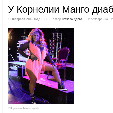
У Корнелии Манго диа
09 Февраля 2016
года 13:11
автор
Ткачева Дарья
Просмотренно 37
У Корнелии Манго диабет