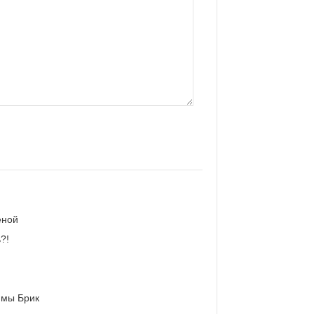
еной
?!
имы Брик