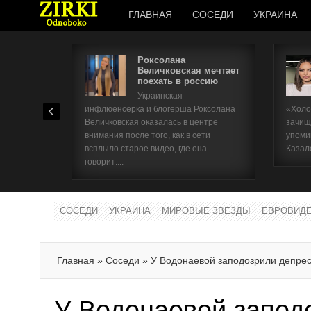
ГЛАВНАЯ
СОСЕДИ
УКРАИНА
Роксолана
Величковская мечтает
поехать в россию
Украинская
инфлюенсерка и блогерша Роксолана
«Холо
Величковская оказалась в центре
зачищ
внимания после того, как в сети
упоми
всплыло старое видео, где она
Казал
говорит:...
СОСЕДИ
УКРАИНА
МИРОВЫЕ ЗВЕЗДЫ
ЕВРОВИД
Главная
»
Соседи
»
У Водонаевой заподозрили депрес
У Водонаевой запод