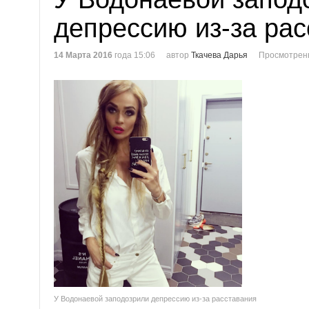
депрессию из-за ра
14 Марта 2016
года 15:06
автор
Ткачева Дарья
Просмотренн
У Водонаевой заподозрили депрессию из-за расставания