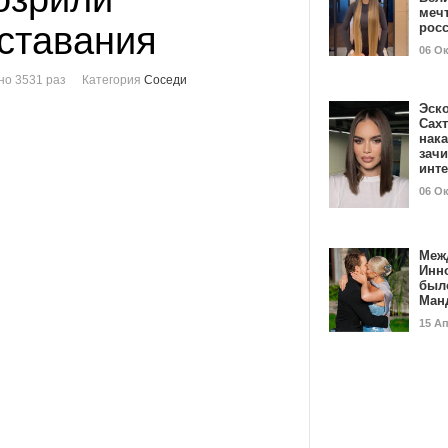
мечт
сставания
рос
06 О
о 3531 раз
Категория
Соседи
Эск
Сах
нак
зач
инт
06 О
Меж
Инн
был
Ман
15 А