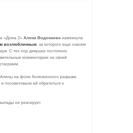
да «Дома 2»
Алена Водонаева
намекнула
им возлюбленным
, за которого еще совсем
муж. С тех пор девушка постоянно
язвительные комментарии на своей
стаграмм.
у Алены на фоне болезненного разрыва
и посоветовали ей обратиться к
ыпады не реагирует.