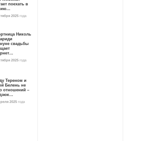
ает поехать в
сию…
ктября 2025
года
ортница Николь
тариди
ануне свадьбы
ищает
ернет…
ктября 2025
года
ду Тереном и
ой Белень не
о отношений –
дзюк…
преля 2025
года