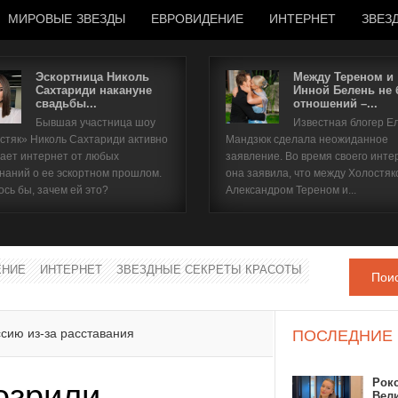
МИРОВЫЕ ЗВЕЗДЫ
ЕВРОВИДЕНИЕ
ИНТЕРНЕТ
ЗВЕЗ
Эскортница Николь
Между Тереном и
Сахтариди накануне
Инной Белень не
свадьбы...
отношений –...
Имя пользователя
Бывшая участница шоу
Известная блогер Е
стяк» Николь Сахтариди активно
Мандзюк сделала неожиданное
Пароль
ает интернет от любых
заявление. Во время своего инте
наний о ее эскортном прошлом.
она заявила, что между Холостяк
ось бы, зачем ей это?
Александром Тереном и...
запомнить
ЕНИЕ
ИНТЕРНЕТ
ЗВЕЗДНЫЕ СЕКРЕТЫ КРАСОТЫ
Пои
Забыли пароль?
Забыли имя пользователя?
сию из-за расставания
ПОСЛЕДНИЕ
Рок
озрили
Вел