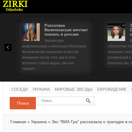
Роксолана
Величковская мечтает
поехать в россию
с
Имя п
Украинская
Б
инфлюенсерка и блогерша Роксолана
«Холостяк» Н
Паро
Величковская оказалась в центре
зачищает инт
внимания после того, как в сети
упоминаний о
всплыло старое видео, где она
Казалось бы, 
говорит:...
СОСЕДИ
УКРАИНА
МИРОВЫЕ ЗВЕЗДЫ
ЕВРОВИДЕНИЕ
Поиск
Главная
»
Украина
»
Экс-"ВИА Гра" рассказала о трагедии в с