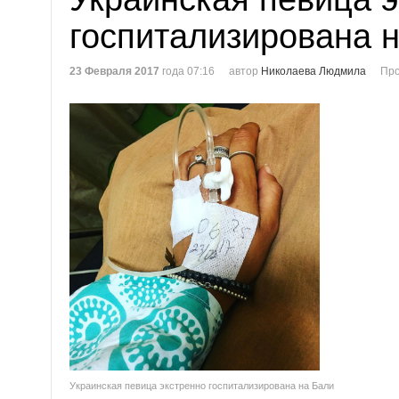
госпитализирована 
23 Февраля 2017
года 07:16
автор
Николаева Людмила
Про
Украинская певица экстренно госпитализирована на Бали