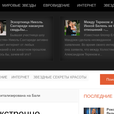
МИРОВЫЕ ЗВЕЗДЫ
ЕВРОВИДЕНИЕ
ИНТЕРНЕТ
ЗВЕЗ
Эскортница Николь
Между Тереном и
Сахтариди накануне
Инной Белень не
свадьбы...
отношений –...
Имя пользователя
Бывшая участница шоу
Известная блогер Е
стяк» Николь Сахтариди активно
Мандзюк сделала неожиданное
Пароль
ает интернет от любых
заявление. Во время своего инте
наний о ее эскортном прошлом.
она заявила, что между Холостяк
ось бы, зачем ей это?
Александром Тереном и...
запомнить
ЕНИЕ
ИНТЕРНЕТ
ЗВЕЗДНЫЕ СЕКРЕТЫ КРАСОТЫ
Пои
Забыли пароль?
Забыли имя пользователя?
питализирована на Бали
ПОСЛЕДНИЕ
Рок
экстренно
Вел