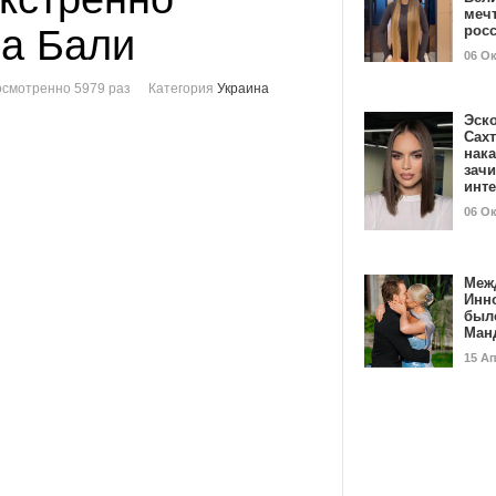
мечт
на Бали
рос
06 О
смотренно 5979 раз
Категория
Украина
Эск
Сах
нак
зач
инт
06 О
Меж
Инн
был
Ман
15 А