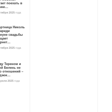
ает поехать в
сию…
ктября 2025
года
ортница Николь
тариди
ануне свадьбы
ищает
ернет…
ктября 2025
года
ду Тереном и
ой Белень не
о отношений –
дзюк…
преля 2025
года