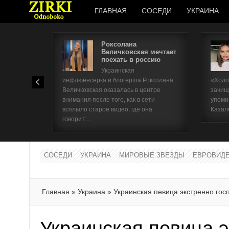
ГЛАВНАЯ
СОСЕДИ
УКРАИНА
Роксолана
Величковская мечтает
поехать в россию
Украинская
инфлюенсерка и блогерша Роксолана
«Холо
Величковская оказалась в центре
зачищ
внимания после того, как в сети
упоми
всплыло старое видео, где она
Казал
говорит:...
СОСЕДИ
УКРАИНА
МИРОВЫЕ ЗВЕЗДЫ
ЕВРОВИД
Главная
»
Украина
»
Украинская певица экстренно гос
Украинская певица 